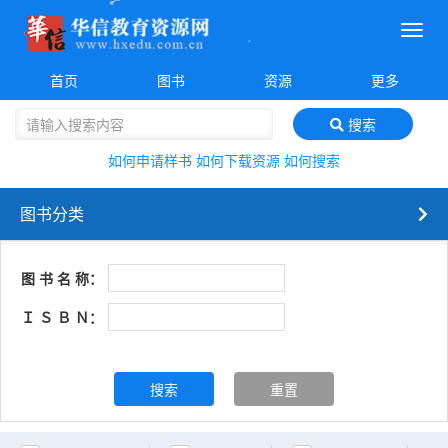
菜
单
首页
图书
资源
更多
搜索
如何申请样书
如何下载资源
如何搜索
图书分类
图 书 名 称：
Ｉ Ｓ Ｂ Ｎ：
搜索
重置