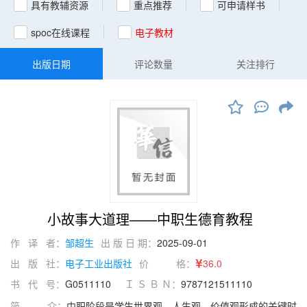
具有教辅资源
重点推荐
可申请样书
spoc在线课程
电子教材
出版日期
评论数量
关注排行
小故事大道理——中职生德育教程
作 译 者：
邹超生
出 版 日 期：
2025-09-01
出 版 社：
电子工业出版社
价 格：
36.0
书 代 号：
G0511110
Ｉ Ｓ Ｂ Ｎ：
9787121511110
简 介：
中职阶段是学生世界观、人生观、价值观形成的关键时