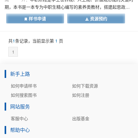
期，本书是一本专为中职生精心编写的素养类教材，搭建起思政教
育的桥梁。书中的故事扎根于中国土壤，生动有趣，传递深刻的人
样书申请
资源预约
生哲理与智慧。本书旨在引导学生从故事中汲取精神养分，培养学
生爱家、爱校、爱国情感，厚植家国情怀，助力中职生成长为有理
想、有技能、有担当的新时代青年。
共
1
条记录，当前显示第
1
页
1
新手上路
如何申请样书
如何下载资源
如何搜索图书
如何注册
网站服务
客服中心
出版基金
帮助中心