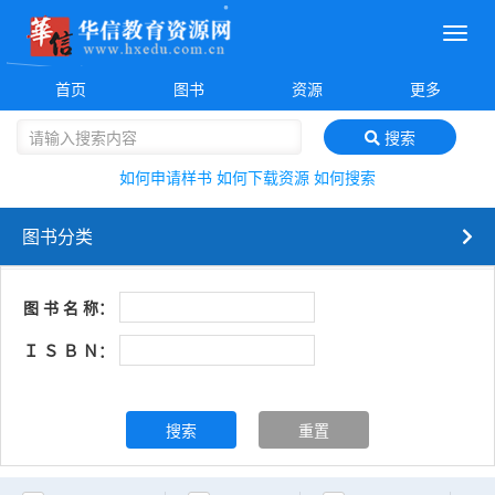
菜
单
首页
图书
资源
更多
搜索
如何申请样书
如何下载资源
如何搜索
图书分类
图 书 名 称：
Ｉ Ｓ Ｂ Ｎ：
搜索
重置