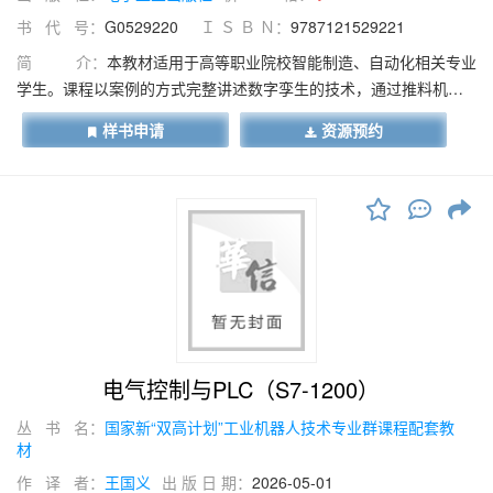
书 代 号：
G0529220
Ｉ Ｓ Ｂ Ｎ：
9787121529221
简 介：
本教材适用于高等职业院校智能制造、自动化相关专业
学生。课程以案例的方式完整讲述数字孪生的技术，通过推料机
构、控制面板、物料、传送带、机械手、分类搬运单元的设计及6轴
样书申请
资源预约
机器人案例等将刚体、碰撞体、滑动副与位置控制、信号配置、开
关、按钮、指示灯，物料的产生、传感器、齿轮、铰链副、气爪等
数字孪生知识融入案例中，完成智能制造生产线的数字化仿真与调
试的全过程讲授。课程教学资源丰富，知识点全面，全部的功能与
PLC技术进行对接，将数字孪生技术与PLC技术深度融合，完成了自
动化生产线设备的电气控制功能的程序设计及调试，用数字孪生的
方式展现了机电产品设计的效果。
电气控制与PLC（S7-1200）
丛 书 名：
国家新“双高计划”工业机器人技术专业群课程配套教
材
作 译 者：
王国义
出 版 日 期：
2026-05-01