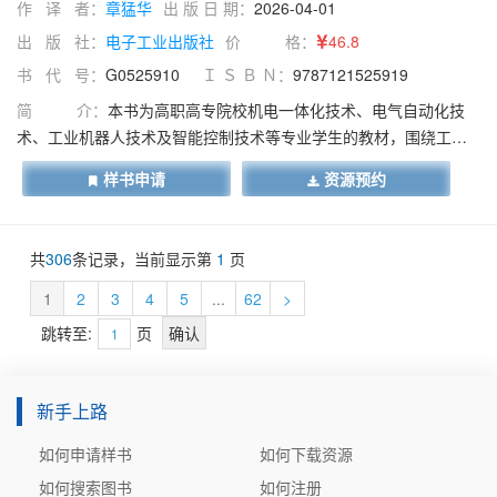
作 译 者：
章猛华
出 版 日 期：
2026-04-01
出 版 社：
电子工业出版社
价 格：
46.8
书 代 号：
G0525910
Ｉ Ｓ Ｂ Ｎ：
9787121525919
简 介：
本书为高职高专院校机电一体化技术、电气自动化技
术、工业机器人技术及智能控制技术等专业学生的教材，围绕工业
运动控制技术，以四个项目、十九项任务构建从单轴到多轴、从单
样书申请
资源预约
项到集成的知识体系，助力智能制造人才培养。项目一以 PLC 为核
心，通过步进电机、伺服电机的速度及定位控制等任务，剖析单轴
运动系统的组成、控制原理及人机交互设计，夯实工业运动控制基
共
306
条记录，当前显示第
1
页
础。项目二以运动控制器为载体，对比 PLC 差异，详细讲解 BASIC
语言的应用及单轴运动逻辑实现，强化工业运动控制应用能力。项
1
2
3
4
5
...
62
>
目三拓展至两轴协同运动控制，探索两轴协同的平面插补、电子齿
跳转至:
页
轮及追剪工艺，通过虚拟仿真与路径规划，解析多轴同步控制与调
试，提升工程实践能力。项目四以 SCARA 机器人为载体，结合典
型应用场景，实践坐标系配置、通信及编程，培养机器人运动控制
新手上路
集成与应用能力。全书采用"理论-仿真-实践”模式，融入航天、汽
如何申请样书
如何下载资源
车、电子等行业案例，强调工程伦理与跨学科整合思维，助力读者
掌握工业运动控制系统的设计与应用能力。
如何搜索图书
如何注册