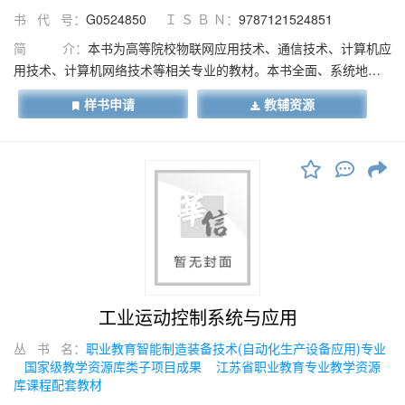
书 代 号：
G0524850
Ｉ Ｓ Ｂ Ｎ：
9787121524851
简 介：
本书为高等院校物联网应用技术、通信技术、计算机应
用技术、计算机网络技术等相关专业的教材。本书全面、系统地介
绍了CC2530单片机技术的基本理论及其相关应用，共分10个单元，
样书申请
教辅资源
内容包括CC2530开发入门、输入/输出应用、外部中断应用、定时
器/计数器应用、串口通信应用、模/数转换应用、看门狗应用、电源
低功耗管理应用、脉冲宽度调制应用、传感技术应用等。本书所有
单元均以"二维码”导入思政要素，以"相关知识”梳理知识要点，以"任
务实施”完成任务内容，以"任务小结”归纳知识，以"启发与思考”拓展
知识点。所有任务都采用通用性、标准化、系列化进行组织，并且
针对主流生产厂家的CC2530开发板的通用性、软件移植性进行阐
述。
工业运动控制系统与应用
丛 书 名：
职业教育智能制造装备技术(自动化生产设备应用)专业
国家级教学资源库类子项目成果
江苏省职业教育专业教学资源
库课程配套教材