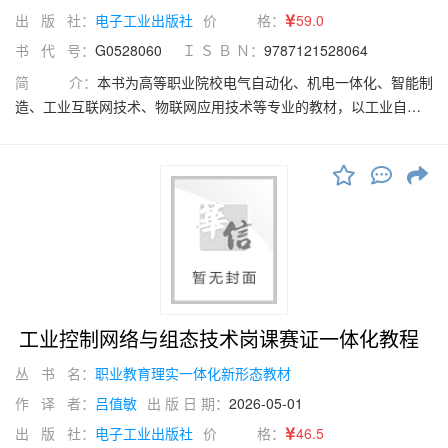
出 版 社：
电子工业出版社
价 格：
59.0
书 代 号：
G0528060
Ｉ Ｓ Ｂ Ｎ：
9787121528064
简 介：
本书为高等职业院校电气自动化、机电一体化、智能制
造、工业互联网技术、物联网应用技术等专业的教材，以工业自动
化技术发展需求为导向，以西门子S7-1200 PLC为核心载体，结合
当前工业4.0、智能制造与物联网技术趋势，系统化构建了电气控制
与PLC技术的理论与实践体系。本书内容包括电气控制电路及常用低
压电器、S7-1200 PLC基础知识、S7-1200 PLC基本指令的编程及
应用、S7-1200 PLC顺序控制编程与应用、S7-1200 PLC函数块与
模拟量编程与应用等。本书紧密结合当前技术发展趋势，不仅注重
理论知识的传授，更强调实践应用能力的培养。
工业控制网络与组态技术岗课赛证一体化教程
丛 书 名：
职业教育理实一体化新形态教材
作 译 者：
吕值敏
出 版 日 期：
2026-05-01
出 版 社：
电子工业出版社
价 格：
46.5