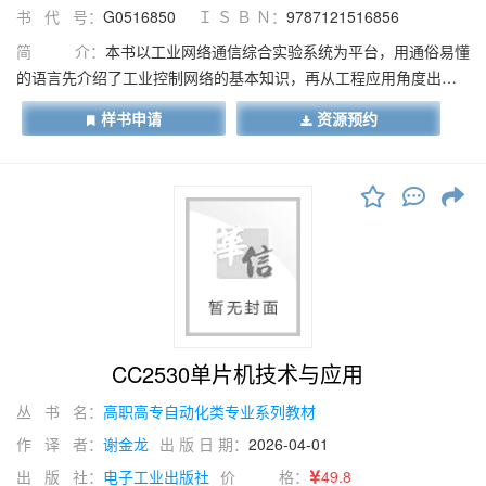
书 代 号：
G0516850
Ｉ Ｓ Ｂ Ｎ：
9787121516856
简 介：
本书以工业网络通信综合实验系统为平台，用通俗易懂
的语言先介绍了工业控制网络的基本知识，再从工程应用角度出
发，以任务的形式介绍了 PROFIBUS、PROFINET、CAN 等总线的
样书申请
资源预约
技术规范、特点、组态方法，以便于读者更好地理解相关知识、掌
握相关操作技能。每个任务都设置了对应的典型案例，如工业控制
网络通信实训系统的硬件组成、工业以太网线缆的制作、冗余网络
实验、S7-1200 和 S7-300 集成 DP 口的主从通信等。
CC2530单片机技术与应用
丛 书 名：
高职高专自动化类专业系列教材
作 译 者：
谢金龙
出 版 日 期：
2026-04-01
出 版 社：
电子工业出版社
价 格：
49.8