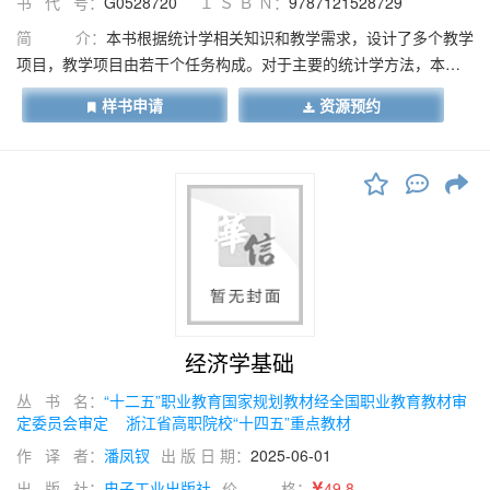
书 代 号：
G0528720
Ｉ Ｓ Ｂ Ｎ：
9787121528729
简 介：
本书根据统计学相关知识和教学需求，设计了多个教学
项目，教学项目由若干个任务构成。对于主要的统计学方法，本书
均通过 Excel 进行操作演示，这不仅能够培养学生将理论知识应用
样书申请
资源预约
到实践中的能力，还有助于提升学生的动手操作能力，实现学生在
校学习与实际统计工作的无缝对接。本书配套开发了在线课程，同
步提供在线教学视频、互动式测验等丰富的学习资源。本书既可作
为高职高专院校经管类专业学生的专业基础课用书，也可作为在职
人员培训及自学的参考用书，同时对于广大社会读者而言，也是一
本有实用价值的书籍。
经济学基础
丛 书 名：
“十二五”职业教育国家规划教材经全国职业教育教材审
定委员会审定
浙江省高职院校“十四五”重点教材
作 译 者：
潘凤钗
出 版 日 期：
2025-06-01
出 版 社：
电子工业出版社
价 格：
49.8