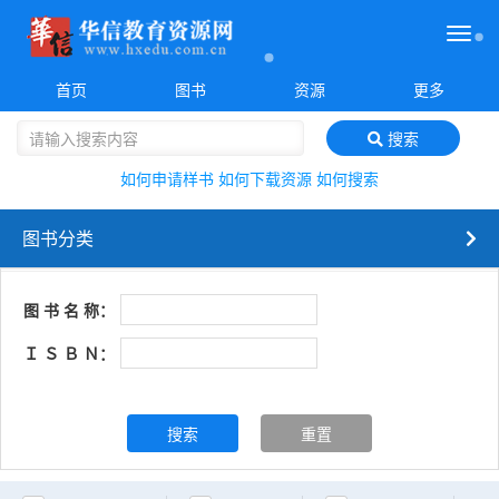
菜
单
首页
图书
资源
更多
搜索
如何申请样书
如何下载资源
如何搜索
图书分类
图 书 名 称：
Ｉ Ｓ Ｂ Ｎ：
搜索
重置