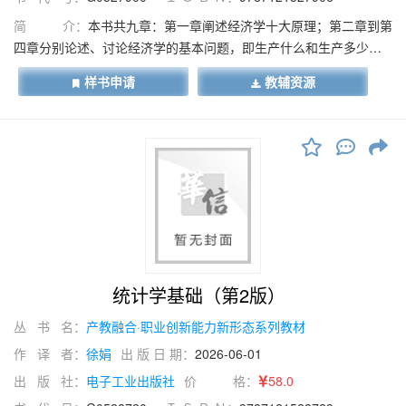
简 介：
本书共九章：第一章阐述经济学十大原理；第二章到第
四章分别论述、讨论经济学的基本问题，即生产什么和生产多少、
怎样生产、为谁生产、谁来决策的问题；第五章阐述管理学的基本
样书申请
教辅资源
内容、管理思想，以及管理原则和基本方法；第六章至第九章叙述
现代管理的计划、组织、领导和激励四大基本职能及相应的理论、
务实与方法。
统计学基础（第2版）
丛 书 名：
产教融合·职业创新能力新形态系列教材
作 译 者：
徐娟
出 版 日 期：
2026-06-01
出 版 社：
电子工业出版社
价 格：
58.0