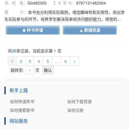
书 代 号：
G0482300
Ｉ Ｓ Ｂ Ｎ：
9787121482304
简 介：
本书充分利用实际案例，增加趣味性和实用性，突出学
生实际参与的环节，培养学生解决简单经济问题的能力，将党的二
十大内容与教材编写紧密结合在一起，增强学生的爱国情怀、爱党
样书申请
教辅资源
情怀，并在世界观、人生观、价值观等方面进行引领。本书共包括
十六个模块，依次是解读经济学、供求理论及其应用、弹性理论及
其应用、消费者行为理论及其应用、生产者行为理论及其应用、成
共
26
条记录，当前显示第
1
页
本与收益理论及其应用、市场理论及其应用、收入分配及其应用、
解读徼观经济政策、国民收入核算、简单国民收入决定理论及其应
1
2
3
4
5
...
6
>
用、IS-LM模型及其应用、失业和通货膨胀理论及其应用、经济增长
跳转至:
页
理论及其应用、经济周期理论及其应用、解读宏观经济政策。其
中，模块二至模块九主要讲授微观经济学的内容，模块十至模块十
六主要讲授宏观经济学的内容。本书适用于高职高专财经商贸大类
新手上路
专业的学生用书，也可以作为经济学爱好者的自学教材。
如何申请样书
如何下载资源
如何搜索图书
如何注册
网站服务