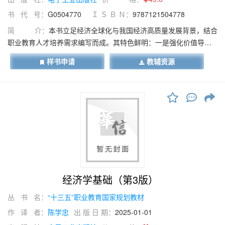
书 代 号：
G0504770
Ｉ Ｓ Ｂ Ｎ：
9787121504778
简 介：
本书立足经济全球化与我国经济高质量发展背景，结合
职业教育人才培养需求编写而成。其特色鲜明：一是强化价值导
向，以习近平经济思想为指引，通过“案例—素养目标”等路径，引领
样书申请
教辅资源
学生树立正确三观；二是体例新颖，以案例为载体构建四大模块，
展现鲜活生活趣事与经济热点，增强教材可读性与趣味性；三是凸
显应用，设计多层次递进应用板块，理实一体，强化知识应用，培
养学生职业岗位能力；四是中高本联合、校企协同，满足贯通培养
需要，融入校企精专知识。本书既可作为高职高专、职业本科在校
学生的教材用书，也可作为企业人员、经济学爱好者的学习用
书。
经济学基础（第3版）
丛 书 名：
“十三五”职业教育国家规划教材
作 译 者：
陈学忠
出 版 日 期：
2025-01-01