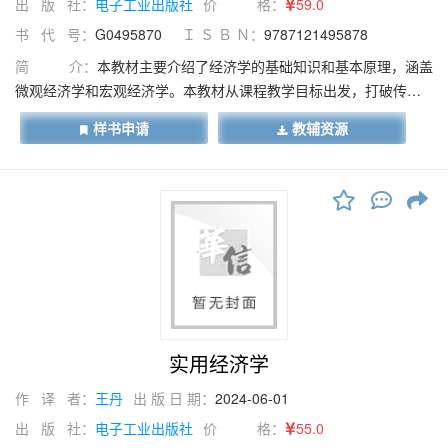
出 版 社：
电子工业出版社
价 格：
59.0
书 代 号：
G0495870
Ｉ Ｓ Ｂ Ｎ：
9787121495878
简 介：
本教材主要介绍了经济学的基础知识和基本原理，涵盖
微观经济学和宏观经济学。本教材从课程教学目标出发，打破传统
学科体系，完成了向教学体系的转变，按项目、分任务布局，设计
样书申请
教辅资源
了“认识经济学”“把握价格内在规律”“学会理性消费”“探知企业经营策
略”“认知市场失灵与政府干预”“了解国民经济核算与收入决定”“感知
宏观经济发展”和“理解宏观经济政策”8个项目，共24个任务。本教材
删除了繁复的数学公式、函数、运算推导和一些不常用的符号，注
重知识的实用性，立足建构主义视角，构建师生沟通互动、思维碰
撞的知识建构情境，设计了完整的能力形成过程链条，主要解决“是
什么”和“怎么做”的问题，从生活入手，用通俗生动的语言描述经济
学的各种规律及其应用，还原经济学“生活化”的本质。本教材案例丰
富，趣味性强，讲解深入浅出，既可作为高职高专院校财经商贸大
类专业“经济学基础”课程的教材，也可作为初学者掌握经济学相关知
实用经济学
识的自学用书。
作 译 者：
王丹
出 版 日 期：
2024-06-01
出 版 社：
电子工业出版社
价 格：
55.0