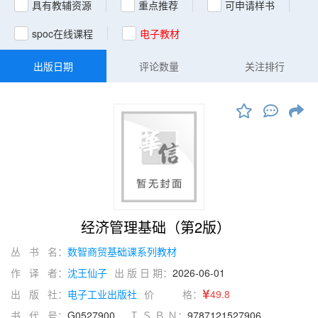
具有教辅资源
重点推荐
可申请样书
spoc在线课程
电子教材
出版日期
评论数量
关注排行
经济管理基础（第2版）
丛 书 名：
数智商贸基础课系列教材
作 译 者：
沈王仙子
出 版 日 期：
2026-06-01
出 版 社：
电子工业出版社
价 格：
49.8
书 代 号：
G0527900
Ｉ Ｓ Ｂ Ｎ：
9787121527906