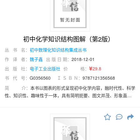
具体难点内容的剖析，提出可操作性强的技巧、方法，帮助学生快
速解决困难；同时又毫不保留地将技巧方法的形成过程加以呈现，
希望能够帮助学生掌握学化学的方法。本书同时针对学生学习及考
试过程中因规划不合理而造成学习及考试效率低下的问题，从学习
不同阶段的规划、安排角度进行指导。这些学习方法不仅仅是为了
初中化学知识结构图解（第2版）
学好、考好高中化学，更是为了提高学习能力。同时，本书也为有
志于从事高中化学教育及辅导的青年老师提供大量可供借鉴和思考
丛 书 名：
初中数理化知识结构集成丛书
的经验。
作 译 者：
魏子鑫
出 版 日 期：
2018-12-01
出 版 社：
电子工业出版社
价 格：
29.8
书 代 号：
G0356560
Ｉ Ｓ Ｂ Ｎ：
9787121356568
简 介：
本书以图表的形式呈现初中化学内容，融时代性、科学
性、知识性、趣味性于一体，具有简明扼要、图文并茂、形象直
观、易读好记、节时高效等特点，能为中学生学习初中化学减轻学
习负担，提高学习效率。该丛书是对2012年版"初中数理化知识结构
集成丛书”的修订和改版，针对读者的评论、问题及反馈等，将在内
容上进行更新和完善，版式上更优化合理。