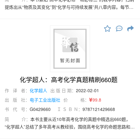
提炼出从“物质及其变化”到“化学与可持续发展”共八章内容。每节课
开篇按知识点对基本概念和重难点知识进行系统梳理、归纳和讲
解，易错点还给出了“易错警示”，可用于课前预习、课后复习和考前
查漏补缺；同时配有精选经典习题，供同学们高效练习，及时巩固
所学知识。本书还配有全程视频讲解课，每个知识点、每道题都附
有详细的视频讲解，视频课会放到封面二维码链接的网站上以及B站
“化学超人”账号里，供同学们随时免费观看学习。同学们可以先看视
频讲解课，再跟着视频课一起刷题，及时查漏补缺，最终实现知识
的融会贯通。
化学超人：高考化学真题精刷660题
作 译 者：
化学超人
出 版 日 期：
2022-02-01
出 版 社：
电子工业出版社
价 格：
99.8
书 代 号：
G0429660
Ｉ Ｓ Ｂ Ｎ：
9787121429668
简 介：
本书主要从近10年高考化学的真题中精选出660题，
“化学超人”总结了多年高考从教经验，围绕高考化学的命题思路和方
向，精心挑选每道题，仔细打磨了每道题的答案与解析。本书反对