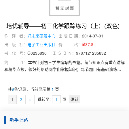
培优辅导——初三化学跟踪练习（上）(双色)
作 译 者：
好未来研发中心
出 版 日 期：
2014-07-01
出 版 社：
电子工业出版社
价 格：
37.8
书 代 号：
G0235830
Ｉ Ｓ Ｂ Ｎ：
9787121235832
简 介：
本书针对初三学生编写的书籍。每节知识点有重点讲解
和精华点拨，很好的帮助同学们掌握知识；每节题目有基础演练、
能力提升、中考链接和巅峰突破四部分， 很好的帮助同学们锻炼思
维、提升能力！题型全面，题目经典，难度适中，梯度明显，答案
共
9
条记录，当前显示第
1
页
提示清晰、简洁！
跳转至:
页
1
2
>
新手上路