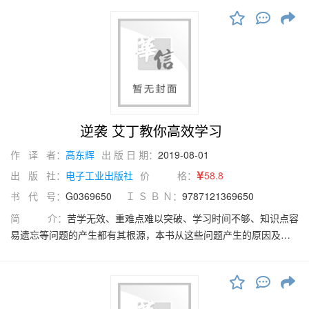
低效的题海战术，强调精刷并对错题及时进行复盘，力求做到举一
反三、事半功倍。本书配有逐题讲解视频课。该视频课中的一部分
会放在B站“化学超人”这个账号上，供免费观看。B站“化学超人”账号
上还免费提供一些高中化学同步内容讲解以及高考一轮、二轮复习
其他内容的讲解。本书紧贴高考实战，高效实用，适合高考一轮和
二轮复习使用。高一、高二学有余力的学生也可用本书来提高化学
成绩。
逆袭 艾丁教你高效学习
作 译 者：
高东辉
出 版 日 期：
2019-08-01
出 版 社：
电子工业出版社
价 格：
58.8
书 代 号：
G0369650
Ｉ Ｓ Ｂ Ｎ：
9787121369650
简 介：
苦学无效、重难点难以突破、学习时间不够、知识点容
易遗忘等问题的产生都有其根源，本书从这些问题产生的原因及学
习动机入手，帮助学生了解化学科目如何学习、如何备考。本书选
取的难点知识主要包括：高一化学中的物质的量计算、物质分类、
氧化还原反应；高二化学中的化学反应速率与平衡、溶液中的离子
问题、电化学及有机化学的部分；高三化学中的综合实验。通过对