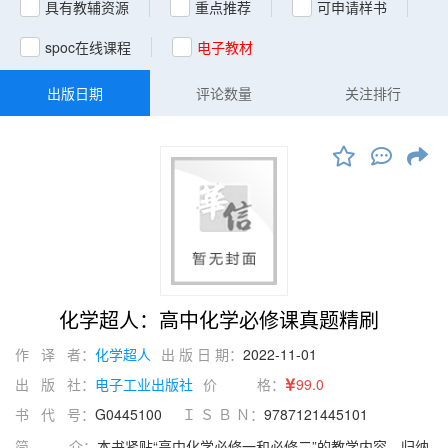
具有教辅资源
重点推荐
可申请样书
spoc在线课程
电子教材
出版日期
评论数量
关注排行
化学超人：高中化学必修课真题精刷
作 译 者：
化学超人
出 版 日 期：
2022-11-01
出 版 社：
电子工业出版社
价 格：
99.0
书 代 号：
G0445100
Ｉ Ｓ Ｂ Ｎ：
9787121445101
简 介：
本书紧贴“高中化学必修一和必修二”的教学内容，归纳