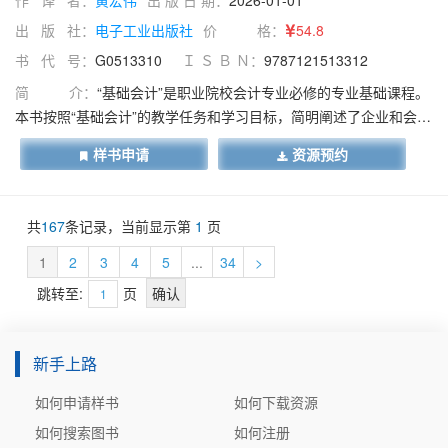
作 译 者：
黄宏伟
出 版 日 期：
2026-01-01
出 版 社：
电子工业出版社
价 格：
54.8
书 代 号：
G0513310
Ｉ Ｓ Ｂ Ｎ：
9787121513312
简 介：
“基础会计”是职业院校会计专业必修的专业基础课程。
本书按照“基础会计”的教学任务和学习目标，简明阐述了企业和会计
的基本知识，包括企业的创立、企业内部组织机构、企业经营及会
样书申请
资源预约
计的定义、特征、职能、对象及会计管理体制；全面、系统地介绍
了会计核算的基础知识和基本方法，包括会计要素、会计等式、会
计核算程序的基础知识及设置账户、复式记账、填制和审核会计凭
共
167
条记录，当前显示第
1
页
证、登记会计账簿、成本计算、财产清查、编制会计报表的基础理
论知识及其方法。为了使学生全面、系统地理解和掌握会计业务处
1
2
3
4
5
...
34
>
理流程，本书专门设置了综合业务处理案例，以加深学生对各种会
跳转至:
页
计核算方法的理解，提高综合职业能力。本书配有《基础会计技能
实训手册》（第4版）作为配套教学用书，供学生结合理论学习进行
自我检测与提高。本书既适合作为职业院校会计专业及其他商贸类
新手上路
专业的教学用书，也可以作为各类会计培训和广大会计从业人员的
如何申请样书
如何下载资源
自学用书。
如何搜索图书
如何注册