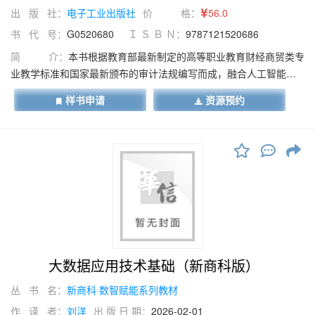
出 版 社：
电子工业出版社
价 格：
56.0
书 代 号：
G0520680
Ｉ Ｓ Ｂ Ｎ：
9787121520686
简 介：
本书根据教育部最新制定的高等职业教育财经商贸类专
业教学标准和国家最新颁布的审计法规编写而成，融合人工智能技
术发展趋势，构建“业技融合、虚实结合”的数字化审计教学体系，通
样书申请
资源预约
过“三维教学空间”（真实案例引导、基础理论认知、仿真工作流程）
的递进式设计，系统培养学生在数字经济时代的审计职业能力。 本
书在借鉴审计专业技术资格标准和注册会计师考试要求的基础上，
统筹学生认知特点，结合财务报表审计工作内容，围绕审计实务工
作场景设计项目，还原业务内容，以业务流程作为授课进程，包括
认识审计职业、接受审计业务、获取审计证据、评估审计风险、应
对审计风险、销售与收款循环审计、采购与付款循环审计、生产与
存货循环审计、货币资金循环审计、完成审计工作及出具审计报
告。本书以真实市场案例作为课程导入，旨在帮助学生消除课程与
实务之间的边界，让学生感受审计职业的真实魅力，通过AI工具帮
大数据应用技术基础（新商科版）
助学生实现案例探索，培养学生数据思维与职业判断能力，在实现
丛 书 名：
新商科·数智赋能系列教材
职业教育“实务引领、技能为王”目标的同时，智慧赋能“教、学、做”
一体的混合式职教体系。本书既可满足应用型本科院校、职业院校
作 译 者：
刘洋
出 版 日 期：
2026-02-01