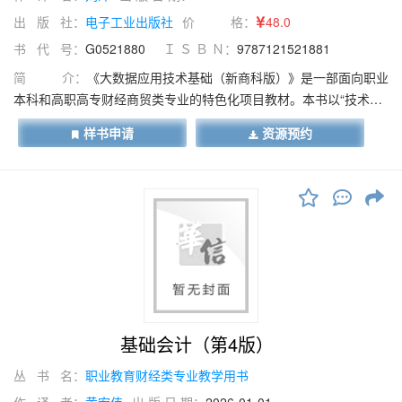
大数据与会计、大数据与审计及其他相关专业的教学要求，也可作
出 版 社：
电子工业出版社
价 格：
48.0
为审计专业技术资格考试、注册会计师考试的专业用书，还可作为
书 代 号：
G0521880
Ｉ Ｓ Ｂ Ｎ：
9787121521881
从事审计工作的专业人士的参考用书。
简 介：
《大数据应用技术基础（新商科版）》是一部面向职业
本科和高职高专财经商贸类专业的特色化项目教材。本书以“技术赋
能商业”为核心理念，聚焦大数据技术在财经领域的创新应用，系统
样书申请
资源预约
构建了商科学生必备的数据素养与技能体系。本书采用项目化架
构，包含六大项目：大数据基础知识、数据库技术基础、大数据分
析方法、商业大数据处理（Power BI）、财务报表分析及财务大数
据综合分析。每个项目均以真实商业场景为载体，涵盖电商销售分
析、客户行为洞察、财务风险预警、投资决策支持等典型应用场
景，引导学生完成从数据采集、清洗到建模分析及可视化呈现的全
流程训练。全书突出“商技融合”特色，将技术工具与专业场景深度结
合，通过企业真实案例和职业技能等级标准对接，培养学生运用大
数据技术解决财务分析、营销决策、金融风控等专业问题的实践能
力。本书适用于大数据与会计、大数据与财务管理、金融科技应用
基础会计（第4版）
等专业教学，可作为财经商贸大类专业的数据素养通识教材，也可
丛 书 名：
职业教育财经类专业教学用书
作为企业培训和相关职业技能大赛的参考用书，为培养懂业务、精
技术、善分析的复合型商科人才提供支撑。