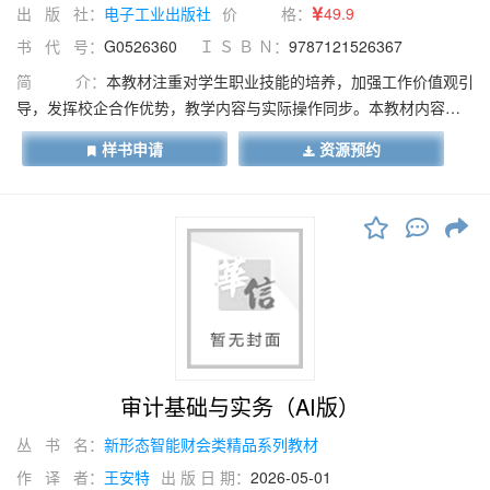
出 版 社：
电子工业出版社
价 格：
49.9
书 代 号：
G0526360
Ｉ Ｓ Ｂ Ｎ：
9787121526367
简 介：
本教材注重对学生职业技能的培养，加强工作价值观引
导，发挥校企合作优势，教学内容与实际操作同步。本教材内容主
要包括会计数字书写技能、点钞与验钞技能、会计凭证填制与审核
样书申请
资源预约
技能、传票录入技能、出纳岗位技能、常用设备操作技能、财务印
鉴使用技能、会计档案整理与保管技能。本教材图文并茂、生动直
观，既可供职业院校财经类专业学生使用，也可作为企事业单位财
经人员及相关岗位人员的参考资料。
审计基础与实务（AI版）
丛 书 名：
新形态智能财会类精品系列教材
作 译 者：
王安特
出 版 日 期：
2026-05-01