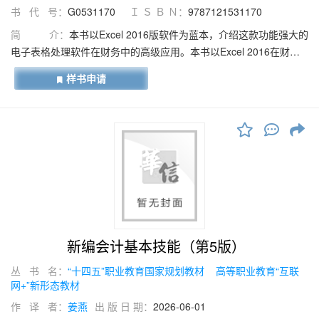
书 代 号：
G0531170
Ｉ Ｓ Ｂ Ｎ：
9787121531170
简 介：
本书以Excel 2016版软件为蓝本，介绍这款功能强大的
电子表格处理软件在财务中的高级应用。本书以Excel 2016在财务
工作中的具体应用为主线，按照财务人员的日常工作谋篇布局，通
样书申请
过介绍典型应用案例，在讲解具体工作方法的同时，介绍Excel
2016的常用功能。书中设计了大量实用、生动的案例，并配套微课
视频，可帮助读者轻松学习。全书分为9章，以“理论＋实践”的方
式，运用函数及图表等，循序渐进地介绍Excel 2016在账务处理、
财务报表、财务分析、成本费用管理、工资核算、固定资产管理、
应收账款管理和筹资与投资管理中的具体应用，每个项目都侧重介
绍Excel的某项功能，并配有贴切的实用案例，将Excel的功能与财务
工作有机结合，具有很强的实用性和操作性。本书可作为高职院校
财经类专业Excel数据处理相关课程的教材，也可供企业大数据与会
计、审计及财务管理等在职人员作为自学教材使用。
新编会计基本技能（第5版）
丛 书 名：
“十四五”职业教育国家规划教材
高等职业教育“互联
网+”新形态教材
作 译 者：
姜燕
出 版 日 期：
2026-06-01