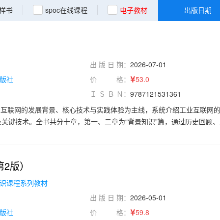
样书
spoc在线课程
电子教材
出版日期
出 版 日 期：
2026-07-01
版社
价 格：
53.0
Ｉ Ｓ Ｂ Ｎ：
9787121531361
业互联网的发展背景、核心技术与实践体验为主线，系统介绍工业互联网
关键技术。全书共分十章，第一、二章为“背景知识”篇，通过历史回顾
工业互联网的起源、价值、政策导向、体系架构，以及典型应用场景等，
章为“关键技术”篇，每章聚焦工业互联网的一个关键技术领域，包括物
件、大数据、人工智能，旨在帮助读者感受技术如何在真实企业落地。第十
第2版）
数字孪生工厂”建设项目体验情境，实现从认知到实践的转化，进一步增强
教育特色，强调产业认知、技术理解和应用能力培养。通过新大陆科技集团
识课程系列教材
目体验，读者可以进一步了解生产加工、电镀车间、喷涂车间、污水处理等
出 版 日 期：
2026-05-01
字孪生平台配合学习微视频，有助于实现从知识学习到实践应用的转化。
版社
价 格：
59.8
的计算机类和电子信息类各专业教材，也可供工业互联网、智能制造、数