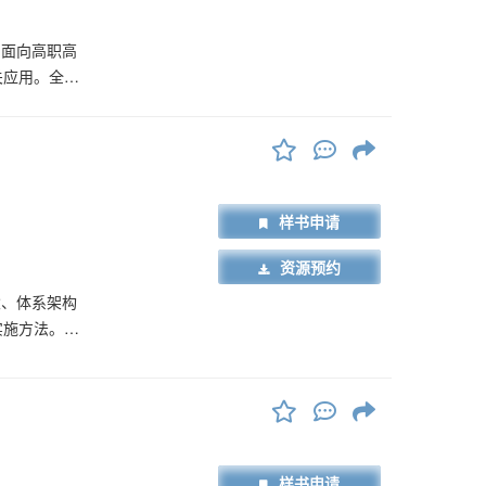
，面向高职高
关应用。全书
、人工神经
＋”行业和人
职业本科、高
关专业人工智
样书申请
资源预约
念、体系架构
实施方法。通
集与关联等应
技术的敏感度
坚实基
样书申请