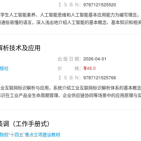
Ｉ Ｓ Ｂ Ｎ：
9787121525520
理人员学习参考。
养学生人工智能素养、人工智能思维和人工智能基本应用能力为编写理念
用通俗易懂的语言，深入浅出地介绍人工智能的基本概念、基本知识和相
内容包括人工智能概述、人工智能生态、人工智能软/硬件平台、机器学习
视觉、自然语言处理、大语言模型与AIGC、智能体与机器人、“人工智能
本书着重介绍人工智能通识性知识和实用性技能，既可作为应用型本科、
解析技术及应用
学校学生学习人工智能的通识课教材，也可作为计算机类、电子信息类相
出 版 日 期：
2026-04-01
外，本书还可作为人工智能学习与实践的参考用书。
版社
价 格：
48.0
Ｉ Ｓ Ｂ Ｎ：
9787121525766
工业互联网标识解析与应用，系统介绍工业互联网标识解析体系的基本概
标识在工业产品全生命周期管理、企业供应链协同等场景中的应用原理与
流行业等实际案例，详细讲解标识解析系统搭建、标识编码设计、数据采
，介绍工业互联网标识与新兴技术融合的趋势和应用前景，培养学生对新
高职学生掌握工业互联网标识解析与应用核心技能，为未来职业发展奠定
装调（工作手册式）
院校“十四五”重点立项建设教材