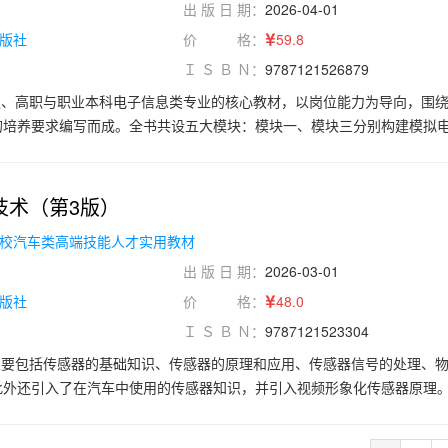
出 版 日 期：
2026-04-01
版社
价 格：
59.8
Ｉ Ｓ Ｂ Ｎ：
9787121526879
职、高职与职业本科电子信息类专业的核心教材，以岗位能力为导向，围
的培养要求编写而成。全书共设五大模块：模块一、模块三分别构建模拟
库，系统呈现二极管、三极管、集成运放、组合逻辑电路、时序逻辑电路
块四分别聚焦模拟电子产品分析与装调项目库和数字电子产品分析与装调
任务，强化理论与实训的深度融合；模块五为电子产品综合分析与装调项
技术（第3版）
设计与调试、混沌信号发生装置设计与制作、压力传感器接口电路设计与制
校汽车类高端技能人才实用教材
实现跨知识点、跨模块的电子产品综合设计与装调能力的提升。本书通过"
构，帮助学习者循序渐进地掌握电子产品的分析、设计与调试能力。本书
出 版 日 期：
2026-03-01
习任务化”的编写理念，突出可操作性、可训练性和可迁移性，配套仿真、
版社
价 格：
48.0
于课堂教学、竞赛备赛与企业培训等多种场景。
Ｉ Ｓ Ｂ Ｎ：
9787121523304
主要包括传感器的基础知识、传感器的原理和应用、传感器信号的处理、
此外还引入了在汽车中使用的传感器知识，并引入视频形象化传感器原理
静态特性和动态特性、标定和校准，然后介绍热电偶传感器、电阻式传感
压电式传感器、霍尔式传感器、光电式传感器、新型传感器的原理及应用