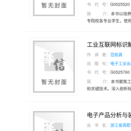
书 代 号：
G0525520
域的工程技术人员和管
简 介：
本书以培
专院校各专业学生，使
共11个学习单元，主要
网络与深度学习、计算机
工智能的挑战与未来。
工业互联网标识
职高专院校、中等职业
作 译 者：
范桂真
能课程的入门教材。此
出 版 社：
电子工业出
书 代 号：
G0525760
简 介：
本书聚焦
和关键技术。深入剖析
过大量来自制造业、物
用实践操作步骤。此外
和应用创新能力，帮助
电子产品分析与
础。
丛 书 名：
浙江省高职