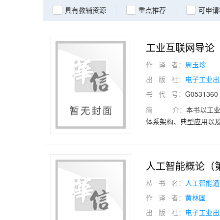
具有教辅资源
重点推荐
可申请
工业互联网导论
作 译 者：
周玉珍
出 版 社：
电子工业出
书 代 号：
G0531360
简 介：
本书以工
体系架构、典型应用以及
用，引导读者全面认识
产业大局观。第三至第九
链、安全、云平台、软
人工智能概论（
初体验”篇，通过云端“
业认知。本书突出职业
丛 书 名：
人工智能通
加工孪生工厂”建设项
作 译 者：
黄林国
的数字化管理过程，数
出 版 社：
电子工业出
等职业本科、专科院校