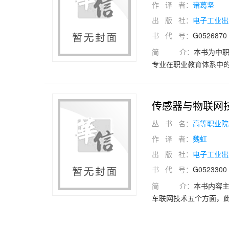
作 译 者：
诸葛坚
出 版 社：
电子工业出
书 代 号：
G0526870
简 介：
本书为中
专业在职业教育体系中
库和数字电子技术知识
典型应用；模块二、模
典型电路的分析与制作
传感器与物联网
于远程实境平台的交通灯
丛 书 名：
高等职业院
整工程项目，引导学生
—综合应用”的进阶式结
作 译 者：
魏虹
构化、项目场景化、学
出 版 社：
电子工业出
等多种学习资源，适用
书 代 号：
G0523300
简 介：
本书内容
车联网技术五个方面，
绍传感器的基本概念、
感器、电容式传感器、