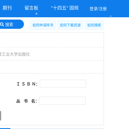
期刊
留言板
"十四五" 国规
登录/注册
搜索
如何申请样书
如何下载资源
如何搜索
滨工业大学出版社
Ｉ Ｓ Ｂ Ｎ：
丛 书 名：