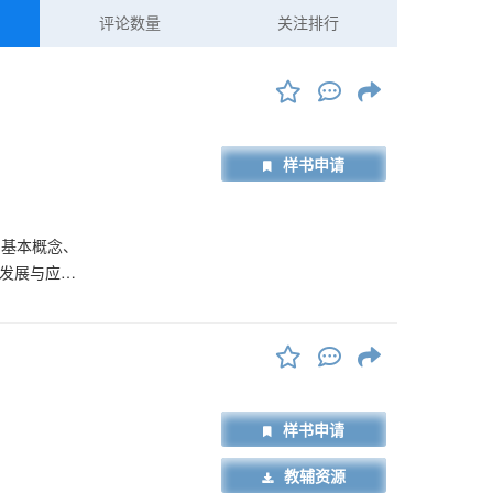
评论数量
关注排行
样书申请
的基本概念、
、发展与应
帮助大家建立
联网、区块
章为“实践
专业体验与产
云端“机械
样书申请
工业场景中
本书可作为高
教辅资源
字化转型等领