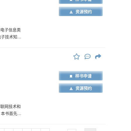
资源预约
绕电子信息类
电子技术知识
等核心理论与
项目库，通过
目库，引入基
作 3 个完
知识—项目
样书申请
坚持"知识结
实训、测试
资源预约
物联网技术和
。本书首先介
器、电感式传
，接下来介绍