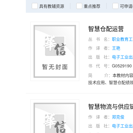
具有教辅资源
重点推荐
可申请
智慧仓配运营
丛 书 名：
职业教育工
作 译 者：
王艳
出 版 社：
电子工业出
书 代 号：
G0529190
简 介：
本教材内
技术应用、智慧仓配绩
仓配的核心技术及其应
涵盖理论知识、实操技
数字教学资源，包括教
智慧物流与供应
作 译 者：
郑克俊
出 版 社：
电子工业出