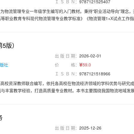
Ｉ Ｓ Ｂ Ｎ：
9787121525407
为物流管理专业一年级学生编写的入门教材。秉持"职业活动导向”理念，
等职业教育专科现代物流管理专业教学标准》《物流管理1+X试点工作
准》《供应链管理师国家职业技能标准》等文件精神，结合数字技术赋能
应链的数字化转型、升级，对现代物流基础课程内容进行了重构与优化，
物流业态、识别物流模式、物流进展五个项目。本书将新标准《物流术语》
第5版）
、新规范和新技术（如物联网、大数据、人工智能等）融入课程内容。为了便于
、提高学生的职业技能，每个项目除包含项目目标、任务目标、任务实训
出 版 日 期：
2026-02-01
作为物流管理、电子商务、供应链管理等专业物流基础及相关课程的教学
版社
价 格：
59.0
物流中心、企事业单位的物流管理部门的物流业务培训用书。
Ｉ Ｓ Ｂ Ｎ：
9787121518966
所高校资深教师联合编写，依托各高校在物流经济领域的学科优势与研究
蕴与丰富教学经验，打造高质量专业教材。本书主要围绕我国物流地域发
东北综合经济区、北部沿海综合经济区、东部沿海综合经济区、南部沿海
长江中游综合经济区、大西南综合经济区和大西北综合经济区这八大综合
，详细分析了中国农业物流地理、中国工业物流地理、中国商业物流地理
务
际物流地理内容，全书结构紧凑，体系完整。
出 版 日 期：
2025-12-26