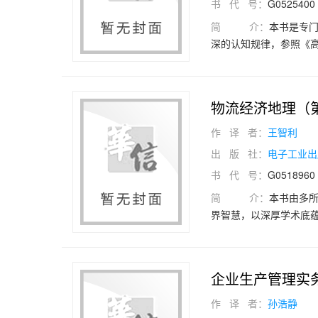
书 代 号：
G0525400
简 介：
本书是专门
深的认知规律，参照《高
服务师国家职业技能标
新发展，以及物流与供
流、体验物流活动、感知
物流经济地理（
18354-2021）
生抓住重点和巩固知识
作 译 者：
王智利
习题和案例。本书既可
出 版 社：
电子工业出
为仓库、港口、场站、
书 代 号：
G0518960
简 介：
本书由多
界智慧，以深厚学术底
济区角度，详细介绍了
黄河中游综合经济区、
发展状况；从部门角度
企业生产管理实
流地理，最后介绍了国
作 译 者：
孙浩静