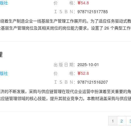
版社
价 格：
54.8
Ｉ Ｓ Ｂ Ｎ：
9787121517785
围绕着生产制造企业一线基层生产管理工作展开的。为了适应任务驱动式
基层生产管理岗位及其相关岗位的岗位能力要求，设置了 26 个典型工
产作业计划与控制、生产现场管理、生产设备管理、生产物料管理、安全
管理。对于高等职业院校的学生而言，本教材能帮助他们扎实掌握生产管
题的能力，提前熟悉企业基层生产管理流程，为未来顺利步入职场、快速
理
材还能帮助企业基层生产管理人员提高管理效率和工作业绩，增强团队的
出 版 日 期：
2025-10-01
版社
价 格：
52.8
Ｉ Ｓ Ｂ Ｎ：
9787121516207
经济的不断发展，采购与供应链管理在现代企业运营中扮演着至关重要的
供应链管理领域的核心技能，提升其就业竞争力。本教材涵盖采购与供应
链管理认知、采购组织结构与供应链管理组织结构、采购计划管理、供应
招投标管理、供应链采购管理、供应链生产计划管理、供应链运输与配送
。
1
2