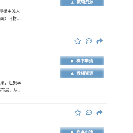
教辅资源
遵循由浅入
指南》《物流
职业教育的创
设置走进物
（GB/T
教学、帮助学
外，还配有练
样书申请
用书，也可作
教辅资源
成果，汇聚学
展布局，从经
综合经济区、
经济区的物流
和中国交通物
样书申请