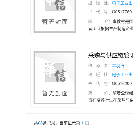
出 版 社：
电子工业出
书 代 号：
G0517780
简 介：
本教材是
者团队根据生产制造企业
统归纳为七个项目：生
产人员管理和生产质量
培养实际操作与解决问
采购与供应链管
筑牢根基。此外，本教
力。
作 译 者：
辜羽洁
出 版 社：
电子工业出
书 代 号：
G0516200
简 介：
随着全球
旨在培养学生在采购与
方面，包括采购与供应
链合作伙伴关系、采购
应链绩效评价九大项目
共
68
条记录，当前显示第
1
页