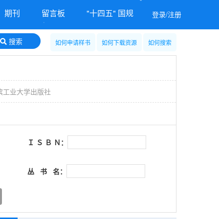
期刊
留言板
"十四五" 国规
登录/注册
搜索
如何申请样书
如何下载资源
如何搜索
滨工业大学出版社
Ｉ Ｓ Ｂ Ｎ：
丛 书 名：