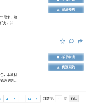
资源预约
教学需求，编
作任务，并系
生产管理、生
理理论知识，
适应岗位需求
凝聚
样书申请
资源预约
角色，本教材
链管理的各个
商选择与供应
管理，以及供
跳转至:
页
3
4
5
...
14
>