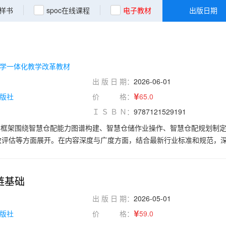
样书
spoc在线课程
电子教材
出版日期
学一体化教学改革教材
出 版 日 期：
2026-06-01
版社
价 格：
65.0
Ｉ Ｓ Ｂ Ｎ：
9787121529191
容框架围绕智慧仓配能力图谱构建、智慧仓储作业操作、智慧仓配规划制
效评估等方面展开。在内容深度与广度方面，结合最新行业标准和规范，
用，并辅以实际案例进行剖析；在内容设计方面，结合物流职业标准和行
能、案例分析等多方面的教学内容；在资源建设方面，开发与教材配套的
学视频、教学音频、电子课件、知识检测题库、案例库等。
链基础
出 版 日 期：
2026-05-01
版社
价 格：
59.0