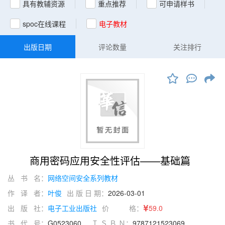
具有教辅资源
重点推荐
可申请样书
spoc在线课程
电子教材
出版日期
评论数量
关注排行
商用密码应用安全性评估——基础篇
丛 书 名：
网络空间安全系列教材
作 译 者：
叶俊
出 版 日 期：
2026-03-01
出 版 社：
电子工业出版社
价 格：
59.0
书 代 号：
G0523060
Ｉ Ｓ Ｂ Ｎ：
9787121523069