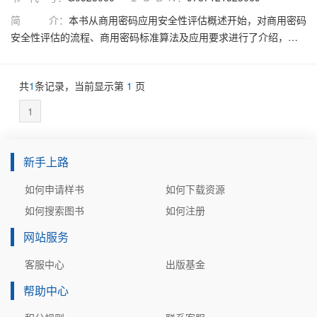
简 介：
本书从商用密码应用安全性评估概述开始，对商用密码
安全性评估的流程、商用密码标准算法及应用要求进行了介绍，并
讲解了密码应用评估方法及系统测评方法。全书共7章，内容涵盖了
我国商用密码的发展历程与相关法律法规及政策、商用密码应用安
共
1
条记录，当前显示第
1
页
全性评估流程、国家商用密码标准算法、密码应用基本要求与实现
要点及高风险判定、密码应用方案评估方法和要点、系统测评要求
1
与测评方法等。本书不仅深入分析了商用密码应用评估方法和流
程，还提供了丰富的实际评估案例，帮助读者更好地理解和掌握商
用密码应用安全性评估的方法与实际应用。
新手上路
如何申请样书
如何下载资源
如何搜索图书
如何注册
网站服务
客服中心
出版基金
帮助中心