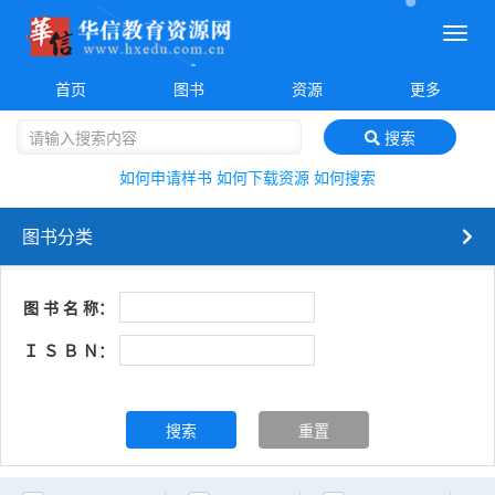
菜
单
首页
图书
资源
更多
搜索
如何申请样书
如何下载资源
如何搜索
图书分类
图 书 名 称：
Ｉ Ｓ Ｂ Ｎ：
搜索
重置