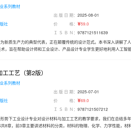
学校设计学类和其他相关艺术类专业“数字色彩”或“设计色彩”课程的教材
业系列教材
、理工科专业学生学习色彩选用，对于从事文化创意设计的在职人员同样
出 版 日 期：
2025-08-01
版社
价 格：
59.0
Ｉ Ｓ Ｂ Ｎ：
9787121511639
作为新质生产力的典型代表，正在颠覆传统的设计范式。本书深入讲解了
技术，旨在帮助设计师和工业设计、产品设计专业学生更好地利用人工智
他们对人工智能辅助设计的探索精神。全书共分为五章，内容涵盖人工智
中各个阶段的运用，包括市场调研、创意构思、设计优化以及未来发展趋势
ney、Stable Di.usion等多种人工智能工具和平台。这些工具和平台能够
加工工艺（第2版）
模型。此外，书中还探讨了人工智能在智能家居、智能健康监测等领域的
业系列教材
产品设计的创新和个性化发展。本书注重理论与实践相结合，语言简洁，
，也可以为学生自主学习提供参考，能够为教师教学和学生学习提供有力
出 版 日 期：
2025-07-01
版社
价 格：
69.0
Ｉ Ｓ Ｂ Ｎ：
9787121507212
新形势下工业设计专业对设计材料与加工工艺的教学要求，我们在总结多
书共8章，前3章主要讲述材料的分类，材料的物理、化学、力学性能，材