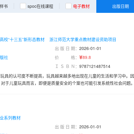
样书
spoc在线课程
电子教材
出版日期
高校“十三五”新形态教材
浙江师范大学重点教材建设资助项目
出 版 日 期：
2026-01-01
版社
价 格：
89.8
Ｉ Ｓ Ｂ Ｎ：
9787121487514
对玩具的认可度不断提高，玩具越来越多地出现在儿童的生活和学习中。
。对于儿童玩具而言，即便是质量安全的个案也可能引发系统性社会问题
时候都处于"被迫”接受现成的玩具的状态。作为玩具设计师，我们应该
，以及他们对事物的认知不完全，缺乏自我保护意识，玩耍玩具时有一定
肩负重任。 本书理论结合实例，图文并茂，通过条理清晰、逐层深入的结
的讲解。以玩具安全为主线，基于我国现行的玩具安全检测标准进行分析
业系列教材
案例解析，做到了学术性和实用性相结合。希望本书能促进读者对于国内
为儿童设计、挑选合适的玩具，并科学指导幼儿进行玩耍。
出 版 日 期：
2026-01-01