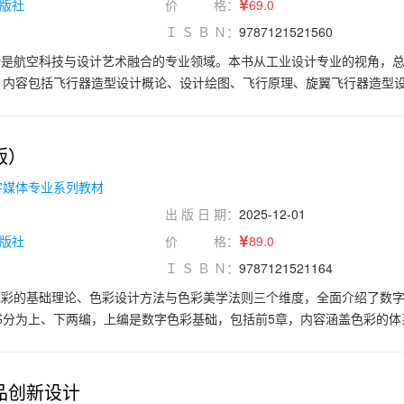
版社
价 格：
69.0
Ｉ Ｓ Ｂ Ｎ：
9787121521560
计是航空科技与设计艺术融合的专业领域。本书从工业设计专业的视角，
，内容包括飞行器造型设计概论、设计绘图、飞行原理、旋翼飞行器造型
机概念设计。
版）
字媒体专业系列教材
出 版 日 期：
2025-12-01
版社
价 格：
89.0
Ｉ Ｓ Ｂ Ｎ：
9787121521164
色彩的基础理论、色彩设计方法与色彩美学法则三个维度，全面介绍了数
书分为上、下两编，上编是数字色彩基础，包括前5章，内容涵盖色彩的体
与色彩表达、色彩的生理与心理以及色彩文化与语义特征；下编是数字色
计的方法探究、数字色彩的设计工具、以HSV“色平面—色相”为主导的色
饱和度”为主导的色彩设计、“色平面”与“色立面”融合的色彩设计以及色彩设
品创新设计