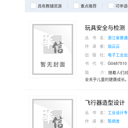
具有教辅资源
重点推荐
可申请
玩具安全与检测
丛 书 名：
浙江省普通
作 译 者：
翁云云
出 版 社：
电子工业出
书 代 号：
G0487510
简 介：
随着人们
全关乎儿童的健康成长
具的主要使用者，大部分
体和心理的发展与需要
点。所以，玩具设计师
飞行器造型设计
玩具安全进行了系统性
丛 书 名：
工业设计专
标准的对比和召回玩具
规和标准的了解，也能
作 译 者：
陈炳发