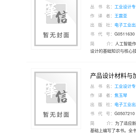
则。 本书适合作为高等
丛 书 名：
工业设计专
觉艺术相关的其他文科
考价值。
作 译 者：
王震亚
出 版 社：
电子工业出
书 代 号：
G0511630
简 介：
人工智能
设计的基础知识与核心
率和创新能力，并激发
（AIGC）在产品设计
中详细介绍了Midjour
产品设计材料与
生成设计概念、图像和
丛 书 名：
工业设计专
示了人工智能如何推动
以作为课堂教学的教材
作 译 者：
焦玉琴
持。
出 版 社：
电子工业出
书 代 号：
G0507210
简 介：
为了适应
基础上编写了本书。全