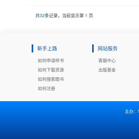
理，设计材料的质感等
工艺等问题。本书力求
共
32
条记录，当前显示第
1
页
置了大量的图片和设计
适合作为高等院校工业
新手上路
网站服务
如何申请样书
客服中心
如何下载资源
出版基金
如何搜索图书
如何注册
主办：