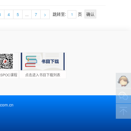
特点与加工
理论。本书配
跳转至:
页
3
4
5
...
7
>
力。 本书
SPOC课程
点击进入书目下载列表
m.cn