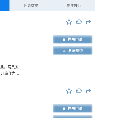
评论数量
关注排行
样书申请
资源预约
因此，玩具安
。儿童作为玩
考虑到儿童身
的随意性等特
构，对儿童
，结合国内外
外相关玩具法
样书申请