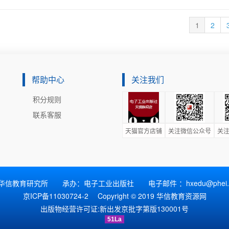
共性问题；后5章分别讲述金属材料、塑料、木材、玻璃、复合材料的性能
文字简洁、通俗易懂，不过多涉及材料的物理、化学、力学等方面的专业
1
2
实例，使读者能够直观地感受材料与加工工艺在产品设计中的应用和艺术魅
设计专业的教材，同时适合从事工业设计的读者参考阅读。
帮助中心
关注我们
积分规则
联系客服
天猫官方店铺
关注微信公众号
关注
华信教育研究所 承办：电子工业出版社 电子邮件 ：hxedu@phei.co
京ICP备11030724-2
Copyright © 2019 华信教育资源网
出版物经营许可证:
新出发京批字第版130001号
51La