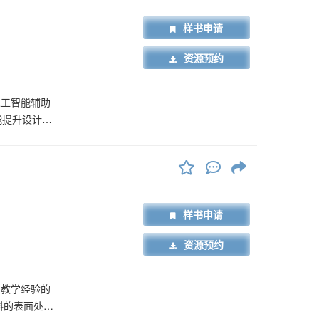
，也适合与视
具有重要的参
样书申请
资源预约
人工智能辅助
能提升设计效
能生成内容
等方面。书
帮助设计师快速
应用案例，展
内容丰富，可
样书申请
的支
资源预约
年教学经验的
料的表面处