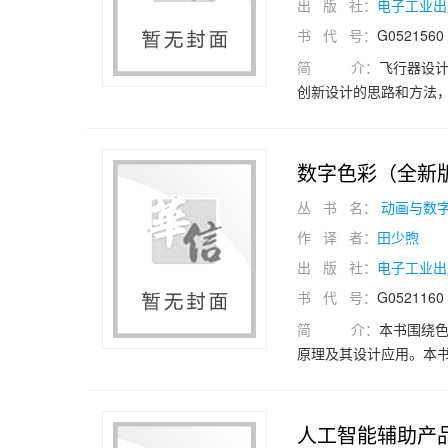
出 版 社：
电子工业出
书 代 号：
G0521560
简 介：
飞行器设
创新设计的思路和方法
飞行器造型设计、无人
数字色彩（全新
丛 书 名：
动画与数
作 译 者：
田少煦
出 版 社：
电子工业出
书 代 号：
G0521160
简 介：
本书围绕
原理及其设计应用。本
彩基本原理、媒介技术
后6章，内容涵盖色彩设
HSV“色立面—明度、
人工智能辅助产