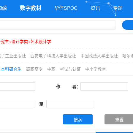
数字教材
资源
华信SPOC
资讯
专题
究生>设计学类>艺术设计学
电子工业出版社
西安电子科技大学出版社
中国政法大学出版社
哈尔
本科研究生
高职高专
中职
考试与认证
中小学教育
作 者：
至
搜索
重置