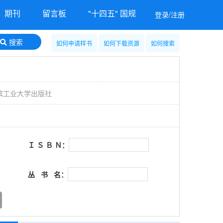
期刊
留言板
"十四五" 国规
登录/注册
搜索
如何申请样书
如何下载资源
如何搜索
滨工业大学出版社
Ｉ Ｓ Ｂ Ｎ：
丛 书 名：