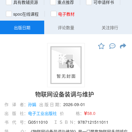
具有教辅资源
重点推荐
可申请样书
spoc在线课程
电子教材
出版日期
评论数量
关注排行
物联网设备装调与维护
作 译 者：
孙娟
出 版 日 期：
2026-09-01
出 版 社：
电子工业出版社
价 格：
58.0
书 代 号：
G0511010
Ｉ Ｓ Ｂ Ｎ：
9787121511011
简 介：
《物联网设备装调与维护》是一门聚焦物联网多领域应