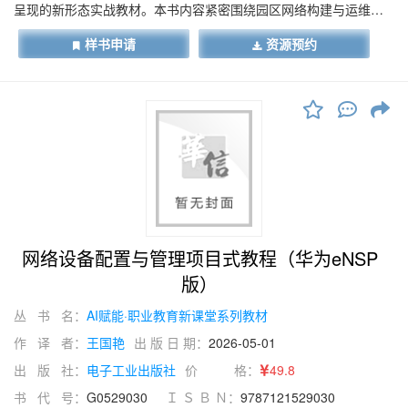
呈现的新形态实战教材。本书内容紧密围绕园区网络构建与运维的
核心技术，涵盖了从 VLAN、 STP、 RSTP、 MSTP 到链路聚合、
样书申请
资源预约
VRRP、 IRF 堆叠、 M-LAG 及 BFD 等关键交换技术。全书以典型
工作任务为导向，结构上按照“学习目标→项目概述→知识准备→项
目实施→项目小结→课后练习”的逻辑展开，引导学生在一个完整的
教学周期内实现“学中做、做中学”，有效地培养其网络规划、部署与
排障的实战能力。本书内容精准对接 H3CSE-RS+ 认证的交换技术
部分，既是高职院校网络技术相关专业的理想教学用书，也是网络
工程师备考认证、提升岗位技能的实用参考指南。
网络设备配置与管理项目式教程（华为eNSP
版）
丛 书 名：
AI赋能·职业教育新课堂系列教材
作 译 者：
王国艳
出 版 日 期：
2026-05-01
出 版 社：
电子工业出版社
价 格：
49.8
书 代 号：
G0529030
Ｉ Ｓ Ｂ Ｎ：
9787121529030