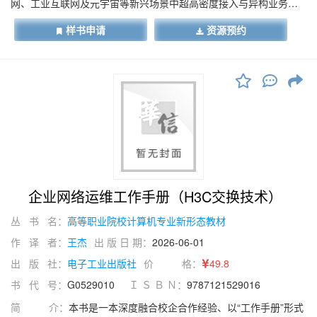
网、工业互联网及元宇宙等新兴场景中超高密度接入与异构业务共
存的严峻挑战，系统构建了面向密集部署场景的新一代Wi-Fi技术体
样书申请
资源预约
系。 全书以IEEE 802.11标准的演进为主轴，纵向梳理了从OFDM
到Wi-Fi 7及Wi-Fi 8的技术迭代逻辑；横向深度解析了UORA机制、
多链路操作、AI原生调度及目标唤醒时间等核心机制。本书的特色
在于理论与实践并重，书中不仅详细阐述了基于二维马尔可夫链的
性能分析模型，推导了饱和吞吐量与时延的闭式解，还重点探讨了
Wi-Fi与5G/6G网络在非授权频段的共存策略，旨在解决“干扰受限”
与“能效受限”两大瓶颈。
企业网络运维工作手册（H3C交换技术）
丛 书 名：
高等职业院校计算机专业新形态教材
作 译 者：
王杰
出 版 日 期：
2026-06-01
出 版 社：
电子工业出版社
价 格：
49.8
书 代 号：
G0529010
Ｉ Ｓ Ｂ Ｎ：
9787121529016
简 介：
本书是一本深度融合校企合作经验、以“工作手册”形式