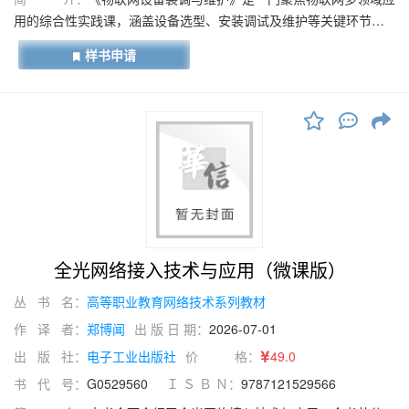
用的综合性实践课，涵盖设备选型、安装调试及维护等关键环节。
课程以智能安防、数字校园、智能消防、智慧农业和智慧城市五大
样书申请
典型项目为载体，剖析物联网技术融合应用，培养学生专业技能与
实践能力。 每个项目设明确学习情景与目标，通过学习任务引导学
生掌握核心知识。如智能安防项目掌握传感器等设备选型与安装调
试技巧；数字校园项目熟悉校园设备选型配置及系统维护全流程
等。课程采用"学习引导—活动准备—计划制订—任务实施—考核评
价”的完整教学链，通过丰富教学资源，帮助学生直观理解各环节的
实施过程。同时注重培养团队协作与问题解决能力，鼓励学生创
新。完成学习后，学生能独立承担物联网设备相关工作，为行业贡
献力量。此外，课程还强调职业素养培养，让学生具备良好职业道
德与责任心，为职业发展筑牢根基。
全光网络接入技术与应用（微课版）
丛 书 名：
高等职业教育网络技术系列教材
作 译 者：
郑博闻
出 版 日 期：
2026-07-01
出 版 社：
电子工业出版社
价 格：
49.0
书 代 号：
G0529560
Ｉ Ｓ Ｂ Ｎ：
9787121529566