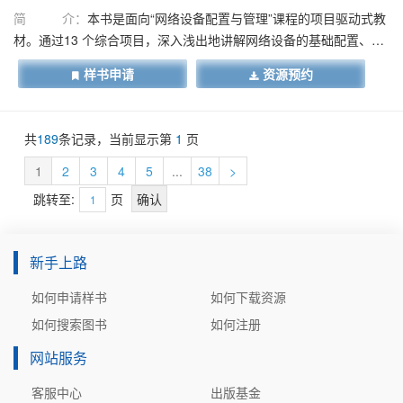
简 介：
本书是面向“网络设备配置与管理”课程的项目驱动式教
材。通过13 个综合项目，深入浅出地讲解网络设备的基础配置、业
务配置及安全配置。本书包含5 个学习单元。学习单元1 介绍eNSP
样书申请
资源预约
模拟器安装与基本配置；学习单元2 介绍企业局域网建设与安全配
置；学习单元3 介绍企业局域网接入互联网与安全配置；学习单元4
介绍无线网络搭建与安全配置；学习单元5 介绍防火墙与企业网络综
共
189
条记录，当前显示第
1
页
合安全配置。本书可作为职业院校、应用型本科院校计算机网络技
术专业的相关课程教材，也可作为计算机网络工作从业人员的参考
1
2
3
4
5
...
38
>
用书。
跳转至:
页
新手上路
如何申请样书
如何下载资源
如何搜索图书
如何注册
网站服务
客服中心
出版基金