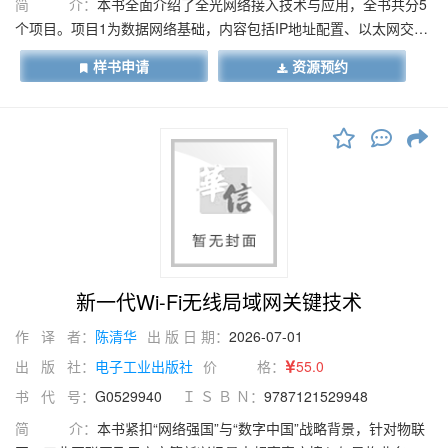
简 介：
本书全面介绍了全光网络接入技术与应用，全书共分5
个项目。项目1为数据网络基础，内容包括IP地址配置、以太网交换
配置、VLAN配置、QinQ配置等；项目2为GPON关键技术，内容包
样书申请
资源预约
括撰写全光网络接入技术调研报告、认识光网络设备、绘制GPON
数据流图、设计GPON关键参数等；项目3为GPON设备配置，内容
包括接入设备基础配置、OLT设备操作、创设三大模板、ONT添
加、ONU设备初始化设置等；项目4为全光网络业务开通及配置，内
容包括GPON ONT数据业务开通及配置、GPON ONU数据业务开通
及配置、语音业务开通及配置（SIP软件号码注册）、语音业务开通
及配置（真机拨号）、GPON ONT组播业务开通及配置等；项目5
为全光网络业务故障处理，内容包括OLT设备系统配置故障处理、
ONU设备系统配置故障处理、数据业务故障处理、语音业务故障处
理、组播业务故障处理等。本书从多个典型应用场景出发，循序渐
新一代Wi-Fi无线局域网关键技术
进地介绍全光网络接入技术在不同业务领域中的应用，可作为全光
作 译 者：
陈清华
出 版 日 期：
2026-07-01
网络接入系统维护人员的参考资料。
出 版 社：
电子工业出版社
价 格：
55.0
书 代 号：
G0529940
Ｉ Ｓ Ｂ Ｎ：
9787121529948
简 介：
本书紧扣“网络强国”与“数字中国”战略背景，针对物联