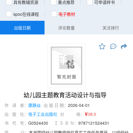
具有教辅资源
重点推荐
可申请样书
spoc在线课程
电子教材
出版日期
评论数量
关注排行
幼儿园主题教育活动设计与指导
作 译 者：
康静焱
出 版 日 期：
2026-04-01
出 版 社：
电子工业出版社
价 格：
38.0
书 代 号：
G0524430
Ｉ Ｓ Ｂ Ｎ：
9787121524431
简 介：
本书围绕幼儿园教师岗位真实工作任务展开，以组织幼