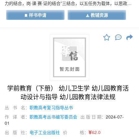
力的结合，岗·课·赛·证的结合”三结合，以五任务为载体，以思政教
育为抓手，内容上由"婴幼儿游戏与学习活动（储备）”、"亲子游戏
样书申请
教辅资源
与学习活动保育（基础）”、"创造性游戏与学习活动保育（核
心）”、"规则性游戏与学习活动保育（核心）”、"民间游戏与学习活
动保育（拓展）”等五任务组成，深挖每个任务游戏中蕴含的保育
（岗·赛·证）知识、技能点，层层递进，融而合一，有效实现"课程
思政性、婴幼儿游戏活动训练的实操性、婴幼儿游戏与保育能力的
融合性”三者的统一。
学前教育（下册） 幼儿卫生学 幼儿园教育活
动设计与指导 幼儿园教育法律法规
丛 书 名：
职教高考复习指导丛书
作 译 者：
职教高考丛书编写委员会
出 版 日 期：
2024-07-
01
出 版 社：
电子工业出版社
价 格：
62.0