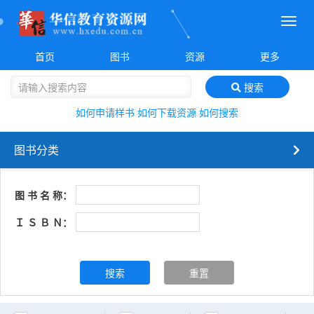
菜
单
首页
图书
资源
更多
搜索
如何申请样书
如何下载资源
如何搜索
图书分类
图 书 名 称：
Ｉ Ｓ Ｂ Ｎ：
搜索
重置