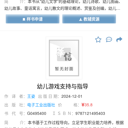
简 介：
本书从"幼儿文学”的基础理论，幼儿诗歌、幼儿图画、
幼儿故事、童话寓言，幼儿散文的理论概述、赏鉴及创编，幼儿戏
剧及影视文学、幼儿国学的赏读、评析等方面，对经典作品、创新
样书申请
教辅资源
文学形式的基础理论、鉴赏和创编方法进行指导，立足幼儿保育专
业人才培养方案和教学指导方案，全面提升幼儿保育人才的人文素
养和技能素养。为了方便读者学习，每个模块由项目导航、目标引
领、案例导学、任务导学及检测与评估等部分构成。本书既可以作
为中职院校幼儿保育专业的教材，也可以作为其他相关专业或有兴
趣人员的自学参考用书。
幼儿游戏支持与指导
作 译 者：
王姿
出 版 日 期：
2024-12-01
出 版 社：
电子工业出版社
价 格：
35.8
书 代 号：
G0495400
Ｉ Ｓ Ｂ Ｎ：
9787121495403
简 介：
本书基于工作过程导向，立足学生职业能力培养，根据