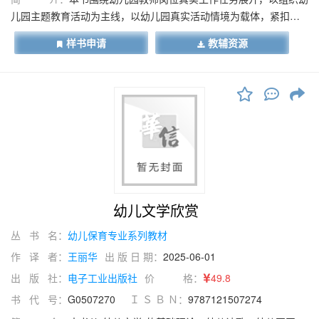
儿园主题教育活动为主线，以幼儿园真实活动情境为载体，紧扣幼
儿园教师岗位能力需求，实现理论与实践的深度融合。本书整合课
样书申请
教辅资源
内教学与课外实践、知识掌握与技能训练，全面拓展新时代幼儿教
师应知应会的专业能力。
幼儿文学欣赏
丛 书 名：
幼儿保育专业系列教材
作 译 者：
王丽华
出 版 日 期：
2025-06-01
出 版 社：
电子工业出版社
价 格：
49.8
书 代 号：
G0507270
Ｉ Ｓ Ｂ Ｎ：
9787121507274