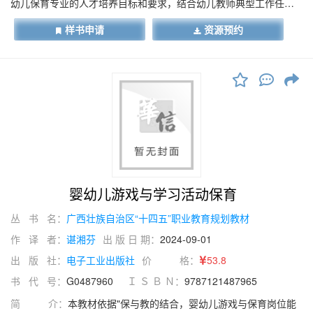
幼儿保育专业的人才培养目标和要求，结合幼儿教师典型工作任
务，划分为绪论和7个学习情境，包括角色游戏组织与指导、结构游
样书申请
资源预约
戏组织与指导、表演游戏组织与指导、体育游戏组织与指导、智力
游戏组织与指导、美术游戏组织与指导、亲子游戏组织与指导。 本
书适合中等职业学校幼儿保育专业学生使用，也可作为幼教机构培
训用书。
婴幼儿游戏与学习活动保育
丛 书 名：
广西壮族自治区“十四五”职业教育规划教材
作 译 者：
谌湘芬
出 版 日 期：
2024-09-01
出 版 社：
电子工业出版社
价 格：
53.8
书 代 号：
G0487960
Ｉ Ｓ Ｂ Ｎ：
9787121487965
简 介：
本教材依据"保与教的结合，婴幼儿游戏与保育岗位能