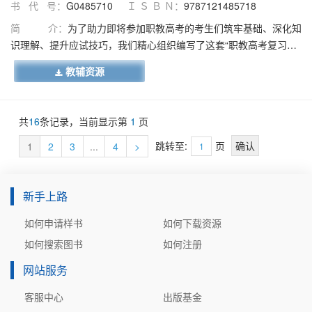
书 代 号：
G0485710
Ｉ Ｓ Ｂ Ｎ：
9787121485718
简 介：
为了助力即将参加职教高考的考生们筑牢基础、深化知
识理解、提升应试技巧，我们精心组织编写了这套“职教高考复习指
导丛书”。这套丛书专为参加职教高考的考生第一轮复习量身打造，
教辅资源
内容全面、系统，紧扣最新的考试标准。本书作为本套职教高考复
习指导丛书之一，本书在章节编排上既科学又合理，紧密围绕最新
的考试标准展开，本书旨在帮助考生全面夯实基础知识、精准把握
共
16
条记录，当前显示第
1
页
考试动态、提升解题能力，进而在实际的考试中发挥出更高的水
平。
跳转至:
页
1
2
3
...
4
>
新手上路
如何申请样书
如何下载资源
如何搜索图书
如何注册
网站服务
客服中心
出版基金