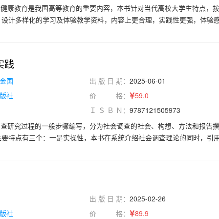
理健康教育是我国高等教育的重要内容，本书针对当代高校大学生特点，
，设计多样化的学习及体验教学资料，内容上更合理，实践性更强，体验
健康导论作为基础铺垫，帮助大学生建立对心理健康的整体认知;也包含自
大学生更好地认识自我、塑造健全人格;在人际交往方面，设有人际关系与
际互动提供实用方法;针对情感与恋爱层面，恋爱与性心理的探讨能解答相
实践
章节传授有效的调节之道;在学习场景中，学习心理与提升策略可助力优化
的挑战时，压力与挫折应对的内容能提供应对思路;若涉及较深层的心理问
金国
出 版 日 期：
2025-06-01
给出专业的指引;对于生命与危机，生命意义与危机干预的内容具有重要的
版社
价 格：
59.0
，职业生涯认识与规划帮助明确方向;最后，心理健康实践活动项目则通过
Ｉ Ｓ Ｂ Ｎ：
9787121505973
对心理健康的理解与应用。本书既可作为大学生自主提升心理健康素养的
学工作的参考教材。
调查研究过程的一般步骤编写，分为社会调查的社会、构想、方法和报告
主要特点有三个：一是实操性，本书在系统介绍社会调查理论的同时，引
示理论的应用场景；二是思政性，本书案例丰富，在示范案例的同时实践
除介绍常规的社会调查内容外，还引入了大数据、人工智能的相关知识。
问题的一种科学方法，力求为高校公共管理类专业、社会学类专业及相关
社会调查工作打开一扇便捷之门，为从事社会调查工作的各类人员提供实
视角，为决策者提供优质的问题解决方案。
出 版 日 期：
2025-02-26
版社
价 格：
89.9