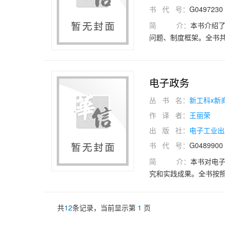
书 代 号：
G0497230
简 介：
本书介绍
问题、制度框架。全书
公益慈善组织、公益慈
善组织管理、捐赠管理
凸显的各种问题。本书
电子政务
系。本书可作为高等院
科专业，以及公共管理
丛 书 名：
新工科x新
作从业者的工作参考资
作 译 者：
王丽荣
考。
出 版 社：
电子工业出
书 代 号：
G0489900
简 介：
本书对电
究和实践成果。全书按
电子政务概述、电子政
系统建设；下篇即应用
共
12
条记录，当前显示第
1
页
可作为行政管理、电子政
材。