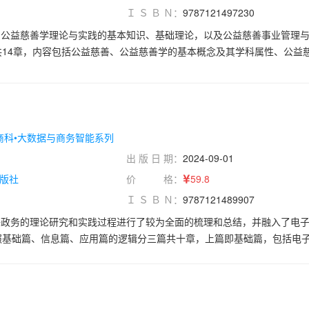
Ｉ Ｓ Ｂ Ｎ：
9787121497230
了公益慈善学理论与实践的基本知识、基础理论，以及公益慈善事业管理
共14章，内容包括公益慈善、公益慈善学的基本概念及其学科属性、公益
善活动、公益慈善从业者、公益慈善财产、公益慈善文化、公益慈善伦理
、税收优惠、信息披露等管理制度，揭示了在社会治理视角下中国公益慈
还附有公益慈善实践案例分析，形成了一个相对完整的公益慈善学理论与
校行政管理、慈善管理、社会工作、公共事业管理等本科专业，公益慈善
学、社会工作等研究生专业的教材，也可作为公共管理、公共服务、公益
商科•大数据与商务智能系列
料，还可为党政机关、社会组织、社会福利机构等的政策制定与决策提供
出 版 日 期：
2024-09-01
版社
价 格：
59.8
Ｉ Ｓ Ｂ Ｎ：
9787121489907
子政务的理论研究和实践过程进行了较为全面的梳理和总结，并融入了电
照基础篇、信息篇、应用篇的逻辑分三篇共十章，上篇即基础篇，包括电
务与政府治理；中篇即信息篇，包括电子政务技术基础、电子政务信息资
篇，包括电子政务服务、电子政务参与、电子政务评估、电子政务发展等内
务等相关专业和MPA的教学用书，也可作为政府各级公务员学习和培训