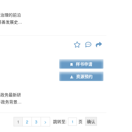
与治理的前沿
慈善发展史、
，以及公益慈
善理论与实践
实践知识体
事业管理等专
慈善、社会工
样书申请
参
资源预约
子政务最新研
子政务背景、
源、电子政务
容。 本书
跳转至:
页
1
2
3
>
教