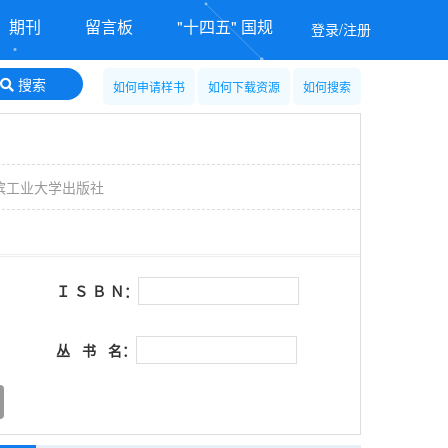
期刊
留言板
"十四五" 国规
登录/注册
搜索
如何申请样书
如何下载资源
如何搜索
滨工业大学出版社
Ｉ Ｓ Ｂ Ｎ：
丛 书 名：