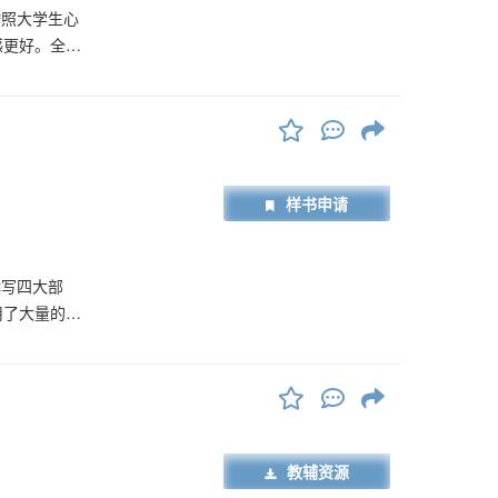
按照大学生心
感更好。全书
我意识培养与
寝室沟通技
关困惑;面
学习状态、
题与障碍，
样书申请
启示和救助
实践形式，
有益读物，又
撰写四大部
用了大量的调
课程思政的理
本书将社会调
专业的本科生
操性指导，为
教辅资源