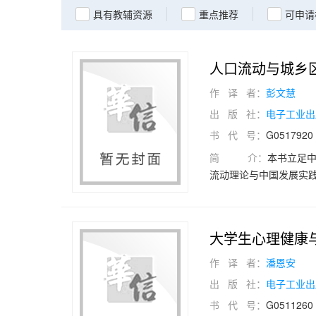
具有教辅资源
重点推荐
可申请
人口流动与城乡
作 译 者：
彭文慧
出 版 社：
电子工业出
书 代 号：
G0517920
简 介：
本书立足
流动理论与中国发展实
发展差距扩大等问题，剖
提出内循环发展模式下
现实问题提供理论支撑
大学生心理健康
作 译 者：
潘恩安
出 版 社：
电子工业出
书 代 号：
G0511260