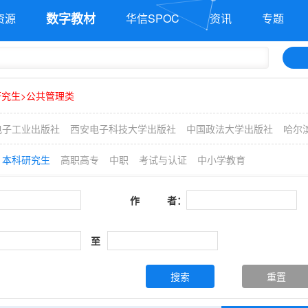
数字教材
资源
华信SPOC
资讯
专题
研究生>公共管理类
电子工业出版社
西安电子科技大学出版社
中国政法大学出版社
哈尔
本科研究生
高职高专
中职
考试与认证
中小学教育
作 者：
至
搜索
重置