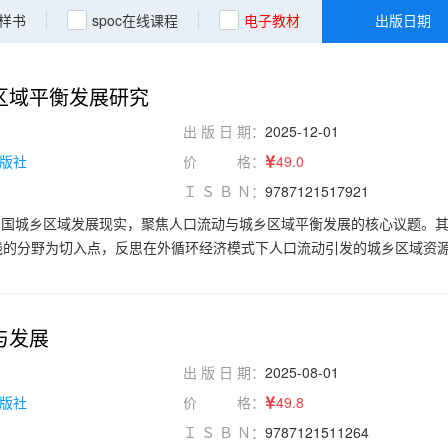
样书
spoc在线课程
电子教材
出版日期
区域平衡发展研究
出 版 日 期：
2025-12-01
版社
价 格：
49.0
Ｉ Ｓ Ｂ Ｎ：
9787121517921
中国城乡区域发展现实，聚焦人口流动与城乡区域平衡发展的核心议题。
践的分野为切入点，反思在外循环经济模式下人口流动引发的城乡区域资
析“比较优势陷阱”与发展不平衡的内在关联。本书结合了大量实证数据
的城乡融合、新型城镇化等政策体系，为解决人口流动与就业不匹配、区
与实践指导。
与发展
出 版 日 期：
2025-08-01
版社
价 格：
49.8
Ｉ Ｓ Ｂ Ｎ：
9787121511264