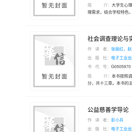
简 介：
大学生心
理需求，结合学校特色
共分为 11章，由心理
人格完善的内容，引导
巧章节，为处理身边的人
社会调查理论与
对日常情绪，情绪管理
提高效率;当遭遇生活中
作 译 者：
张丽红，赵
精神障碍与咨询辅导会
出 版 社：
电子工业出
意义;在未来发展规划上
书 代 号：
G0505970
让大学生在参与中深化
可教师开展心理健康教
简 介：
本书按照
分，共十三章。本书的
查经验和案例来充分展
念；三是前沿性，本书
查工作定位为解决现实
公益慈善学导论
与专科生等初学者接触
研究者提供多元的分析
作 译 者：
彭小兵
出 版 社：
电子工业出