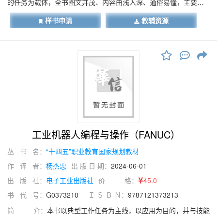
的任务为载体，全书图文并茂、内容由浅入深、通俗易懂，主要内
容包括立式钻床电气控制线路的安装与调试、立式钻床电气控制线
样书申请
教辅资源
路的检修、 CA6140型车床电气控线路的安装与调试、 CA6140型车
床电气控制线路的检修、M7130型平面磨床电气控制线路的安装与
调试、M7130型平面磨床电气控制线路的检修、Z3040型摇臂钻床
电气控制线路的安装与调试、 Z3040型摇臂钻床电气控制线路的检
修、X62W万能铣床电气控制线路的安装与调试、 X62W万能铣床电
气控制线路的检修10个学习任务。
工业机器人编程与操作（FANUC）
丛 书 名：
“十四五”职业教育国家规划教材
作 译 者：
杨杰忠
出 版 日 期：
2024-06-01
出 版 社：
电子工业出版社
价 格：
45.0
书 代 号：
G0373210
Ｉ Ｓ Ｂ Ｎ：
9787121373213
简 介：
本书以典型工作任务为主线，以应用为目的，并与技能