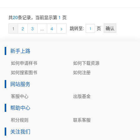
决在实际应用中遇到的问题。它为Java开发人员在流程引擎编程领
域提供了丰富的知识和实战经验。同时，本书详细介绍了Flowable
共
20
条记录，当前显示第
1
页
流程引擎各组件API及其实战应用，并以通俗易懂的语言讲解引擎设
计原理、源码和进阶用法，有助于开发者进一步优化系统。如果你
跳转至:
页
1
2
3
...
4
>
正在开发、调试及维护Flowable流程引擎系统，那么本书将是你宝
贵的资料。
新手上路
如何申请样书
如何下载资源
如何搜索图书
如何注册
网站服务
客服中心
出版基金
帮助中心
积分规则
联系客服
关注我们