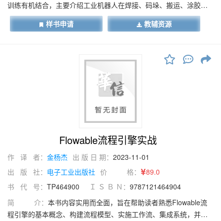
训练有机结合，主要介绍工业机器人在焊接、码垛、搬运、涂胶、
上下料、自动生产流水线等方面的编程与操作。在任务的选择上，
样书申请
教辅资源
以典型的工作任务为载体，坚持以能力为本位，重视实践能力的培
养；在内容的组织上，整合相应的知识和技能，实现理论和操作的
统一，有利于实现"理实一体化”教学，充分体现了认知规律。
Flowable流程引擎实战
作 译 者：
金杨杰
出 版 日 期：
2023-11-01
出 版 社：
电子工业出版社
价 格：
89.0
书 代 号：
TP464900
Ｉ Ｓ Ｂ Ｎ：
9787121464904
简 介：
本书内容实用而全面，旨在帮助读者熟悉Flowable流
程引擎的基本概念、构建流程模型、实施工作流、集成系统，并解