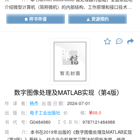
介绍微型计算机（简称微机）的内部结构、工作原理和接口技术等
相关知识。全书共9 章，第1 章主要介绍微处理器的发展历程、计算
样书申请
资源预约
机的数制和编码、微型计算机系统的组成、分类和配置；第2 章主要
介绍Intel 8086/8088 微处理器的内部结构、外部引脚；第3 章介绍
微机指令系统；第4 章主要介绍汇编语言源程序结构、汇编语言语句
组成、汇编程序的编写与调试；第5 章主要介绍存储器分类及工作原
理；第6 章主要介绍微型计算机接口的概念、分类及数据传输方式；
第7 章主要介绍中断的概念、分类、执行过程及典型可编程中断控制
器Intel 8259A 的应用；第8 章主要介绍常见输入输出接口芯片Intel
8253、Intel 8255A 的内部结构、工作原理及应用；第9 章主要介绍
模拟量输入输出通道的组成及相关转换器的工作原理及应用。
数字图像处理及MATLAB实现（第4版）
作 译 者：
杨杰
出 版 日 期：
2024-07-01
出 版 社：
电子工业出版社
价 格：
68.0
书 代 号：
G0484980
Ｉ Ｓ Ｂ Ｎ：
9787121484988
简 介：
本书在2019年出版的《数字图像处理及MATLAB实现
（第3版）》基础上，结合当今机器学习算法的最新发展，修改、补