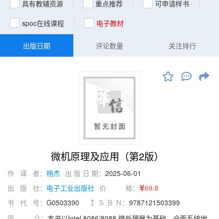
具有教辅资源
重点推荐
可申请样书
spoc在线课程
电子教材
出版日期
评论数量
关注排行
微机原理及应用（第2版）
作 译 者：
杨杰
出 版 日 期：
2025-06-01
出 版 社：
电子工业出版社
价 格：
69.8
书 代 号：
G0503390
Ｉ Ｓ Ｂ Ｎ：
9787121503399
简 介：
本书以Intel 8086/8088 微处理器为基础，全面系统地