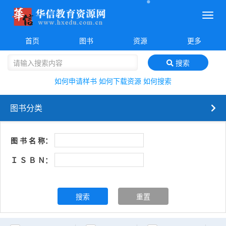
菜
单
首页
图书
资源
更多
搜索
如何申请样书
如何下载资源
如何搜索
图书分类
图 书 名 称：
Ｉ Ｓ Ｂ Ｎ：
搜索
重置