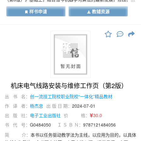
充和完善而成。书中主要介绍了数字图像处理的基础知识、基本方
样书申请
教辅资源
法、程序实现和典型实践应用。全书分为三个部分，共12章。第一
部分（第1～4章）介绍数字图像处理的基础知识；第二部分（第5～
8章）介绍数字图像处理的各种技术；第三部分（第9～12章）介绍
数字图像处理的扩展内容，包括基于深度学习的图像处理技术和工
程应用案例等。每章分别介绍问题的背景、基本内容和方法、实践
应用（通过MATLAB软件编程）及结果分析。本书内容系统性强，
重点突出，理论与方法并重。
机床电气线路安装与维修工作页（第2版）
丛 书 名：
创一流技工院校职业院校“一体化”精品教材
作 译 者：
杨杰忠
出 版 日 期：
2024-07-01
出 版 社：
电子工业出版社
价 格：
30.0
书 代 号：
G0484050
Ｉ Ｓ Ｂ Ｎ：
9787121484056
简 介：
本书以任务驱动教学法为主线，以应用为目的，以具体