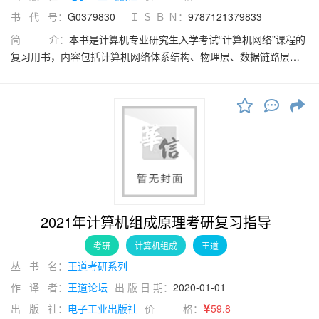
书 代 号：
G0379830
Ｉ Ｓ Ｂ Ｎ：
9787121379833
简 介：
本书是计算机专业研究生入学考试“计算机网络”课程的
复习用书，内容包括计算机网络体系结构、物理层、数据链路层、
网络层、传输层、应用层等。本书严格按照最新计算机考研大纲的
计算机网络部分编写，对大纲所涉及的知识点进行集中梳理，力求
内容精炼、重点突出、深入浅出。本书精选各名校的历年考研真
题，并给出详细的解题思路，力求实现讲练结合、灵活掌握、举一
反三的功效。通过本书“书本＋在线”的学习方式和网上答疑方式，读
者在使用本书时遇到的任何疑难点，都可以在王道论坛发帖与“道友”
互动。本书可作为考生参加计算机专业研究生入学考试的备考复习
用书，也可作为计算机专业的学生学习计算机网络课程的辅导用
书。
2021年计算机组成原理考研复习指导
考研
计算机组成
王道
丛 书 名：
王道考研系列
作 译 者：
王道论坛
出 版 日 期：
2020-01-01
出 版 社：
电子工业出版社
价 格：
59.8