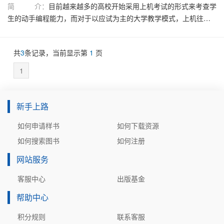
简 介：
目前越来越多的高校开始采用上机考试的形式来考查学
生的动手编程能力，而对于以应试为主的大学教学模式，上机往往
是学生的薄弱环节。本书由浅入深、从简到难地讲解了机试的相关
考点，并精选名校的复试上机真题作为例题和习题，以便给读者提
共
3
条记录，当前显示第
1
页
供最可靠的练习指导。书中的所有机试题在九度
OJ（ac.jobdu.com）上均有收录，建议读者在阅读本书时，结合上
1
机练习，自己动手测试。本书不仅可以作为研究生入学考试的复试
复习用书，也可作为计算机及相关专业的学生练习上机能力的指导
用书。
新手上路
如何申请样书
如何下载资源
如何搜索图书
如何注册
网站服务
客服中心
出版基金
帮助中心
积分规则
联系客服