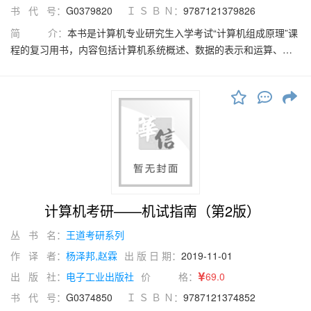
书 代 号：
G0379820
Ｉ Ｓ Ｂ Ｎ：
9787121379826
简 介：
本书是计算机专业研究生入学考试“计算机组成原理”课
程的复习用书，内容包括计算机系统概述、数据的表示和运算、存
储系统、指令系统、央处理器、总线、输入/输出系统等。全书严格
按照最新计算机考研大纲的计算机组成原理部分，对大纲所涉及的
知识点进行集中梳理，力求内容精炼、重点突出、深入浅出。本书
精选各名校的历年考研真题，给出详细的解题思路，力求实现讲练
结合、灵活掌握、举一反三的功效。通过本书“书本＋在线”的学习方
式与网上答疑，可大大提高考生的复习效果，达到事半功倍的复习
效率。本书可作为考生参加计算机专业研究生入学考试的备考复习
用书，也可作为计算机专业的学生学习操作系统课程的辅导用
书。
计算机考研——机试指南（第2版）
丛 书 名：
王道考研系列
作 译 者：
杨泽邦,赵霖
出 版 日 期：
2019-11-01
出 版 社：
电子工业出版社
价 格：
69.0
书 代 号：
G0374850
Ｉ Ｓ Ｂ Ｎ：
9787121374852