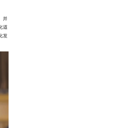
，并
化道
化发