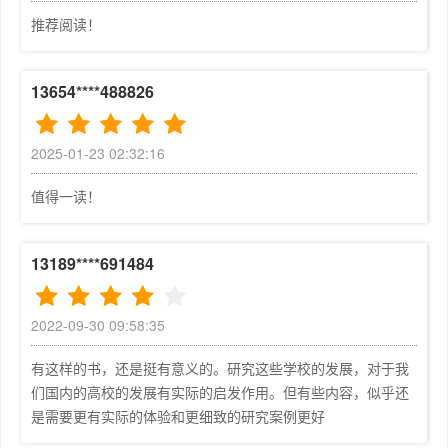
第一节　大学发展基本数据的比较	214

推荐阅读！
民的期盼，也是高等教育发展的需要。我国高等教育已进入
第二节　大学治理架构与制度的比较	217

普及化阶段，2020年高等教育毛入学率已达到51.6%。
第三节　大学人才培养策略与技术的比较	220

《国家中长期教育改革和发展规划纲要（2010—2020
第四节　大学科研管理的比较	222

13654****488826
年）》提出：要建立高等教育分类管理体系，要加快建设现
第五节　大学社会服务的比较	225

代职业教育体系，重点扩大应用型、复合型、技能型人才培
第六节　大学国际化发展的比较	227

养规模。中国的现代化建设不仅需要一大批拔尖创新人才，
2025-01-23 02:32:16
第七章　研究结论与思考	231

还需要数以亿计的技术技能型人才（以下简称技术技能人
第一节　研究结论	231

值得一读！
才），将科技进步的重大成果应用到生产、生活领域，推动
产业转型升级和经济社会向前发展。《国家教育事业发展
“十三五”规划》的主要目标中明确提出：创新型、复合
13189****691484
型、应用型和技术技能人才培养比例显著提高，人才培养结
构更趋合理。各类人才服务国家和区域经济社会发展、参与
2022-09-30 09:58:35
国际竞争的能力显著增强。正如应用技术大学联盟2014年
发布的《驻马店共识》所指出的，建设中国特色的应用技术
有这样的书，还是挺有意义的。研究这些学校的发展，对于我
大学是构建从中职、专科、本科到专业学位研究生教育的技
们国内的高校的发展有实际的启发作用。但有些内容，似乎还
术技能人才培养体系的破冰之旅，是构建人才成长立交桥，
是需要更有实际的体验和更细致的研究案例更好
打开一线劳动者成长空间的必由之路。
