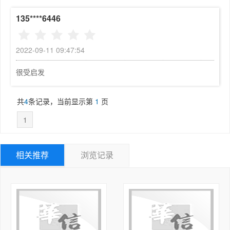
随着经济社会的进一步发展，随着我国“一带一路”倡议的
提出和推进，信息化和工业化深度融合，农业现代化全面推
135****6446
进，文化创意和设计服务产业迅猛发展，科技型小微企业成
为经济活力的重要源泉，新型城镇化战略全面启动，这一切
2022-09-11 09:47:54
的深刻变化对实体经济的竞争力提出了更高的要求。高新技
术在高端制造业中所发挥的作用日益加大，技术水平较高的
很受启发
企业和技术岗位将需要更多更高层次的应用型和技术技能人
才。高端制造业发展的这一需求特征将相应带来人才培养层
共
4
条记录，当前显示第
1
页
次的“高移”—本科及以上层次的职业技术教育，将成为未来
技术技能人才培养的必然趋势。与此形成反差的是，我国已
1
经建成世界上最大规模的职业教育体系，职业教育多年来为
我国经济社会的发展培养了大批中高级技能型人才，但职业
相关推荐
浏览记录
教育体系不够完整、结构不尽合理、体制机制不畅等问题日
益凸显。一个主要的表征就是，直到目前只有中职和高职两
个层次的职业教育，缺少培养高技术技能人才的本科及以上
层次职业教育。职业教育呈现出“断头桥”的局面，直接导
致了高层次、应用型的技术技能人才短缺，在一定程度上制
约了我国经济社会的进一步发展。我国虽然有部分本科院校