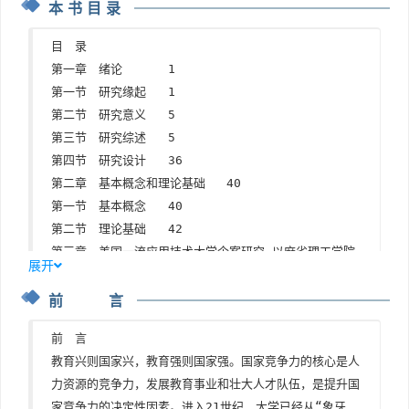
本书目录
目　录

第一章　绪论	1

第一节　研究缘起	1

第二节　研究意义	5

第三节　研究综述	5

第四节　研究设计	36

第二章　基本概念和理论基础	40

第一节　基本概念	40

第二节　理论基础	42

第三章　美国一流应用技术大学个案研究—以麻省理工学院
展开
为例	47

前 言
第一节　发展历史	47

第二节　大学治理架构与制度	60

前　言

第三节　人才培养	74

教育兴则国家兴，教育强则国家强。国家竞争力的核心是人
第四节　科研管理	99

力资源的竞争力，发展教育事业和壮大人才队伍，是提升国
第五节　社会服务	109

家竞争力的决定性因素。进入21世纪，大学已经从“象牙