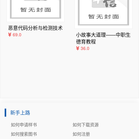
造”和“中国创造”的转变。

我国是高等教育大国和人力资源大国，要建设高等教育强国
和人力资源强国需要一批不同类型的高水平大学，需要数以
千万计的高素质技术技能人才。高水平大学既包括高水平研
恶意代码分析与检测技术
究型大学，也包括高水平应用技术大学。转型的应用技术大
小故事大道理——中职生
69.0
德育教程
学普遍确立了应用型的办学定位，应用型不代表低水平，大
36.0
学的办学类型与水平高低并不具有必然的联系。只有建设一
批高水平应用技术大学，我国的高等教育才能真正跻身于世
界高等教育强国之林。

什么是世界一流应用技术大学？世界一流应用技术大学具有
哪些特征？应该采用哪些治理制度？又有哪些建设路径？这
些问题成为摆在我国高等教育、职业教育和应用技术大学决
策者、研究者和实践者面前不可回避的问题。只有探究和分
析清楚这些问题，方能科学理性地谋划布局和研究策略，采
取科学有效的教育行动建设世界一流的应用技术大学。

新手上路
为研究上述问题，本书编者运用大学治理理论和新制度主义
如何申请样书
如何下载资源
理论，将世界一流应用技术大学的规制性和规范性制度—发
如何搜索图书
如何注册
展路径、治理架构、大学章程、规章制度、教育理念、教学