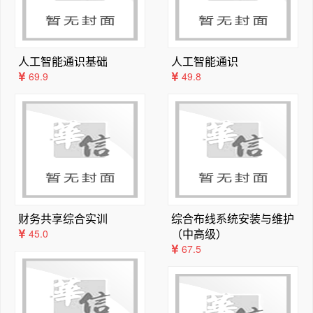
转型成为应用技术大学，但是由于传统学术惯性使然，这部
分院校仍然留恋研究型大学的“阳春白雪”，加之对职业教
育的偏见，很多新转型院校转型发展内在动力不足，由此出
现技术技能人才尤其是本科及以上层次技术技能人才培养存
人工智能通识基础
人工智能通识
在思想认识不到位、对技术技能人才的特征把握不准、培养
69.9
49.8
体系不完整、培养质量不高、总量短缺、结构不合理等现
象。因此，借鉴欧洲等高等教育和职业教育先发国家的经
验，大力培养本科及以上层次的应用型技术技能人才是高等
教育适应我国经济社会发展的必然选择。

基于产业转型升级和实体经济发展的迫切需求，借鉴国外应
用技术大学办学经验，服务国家技术技能创新积累，融入区
域产业发展，建设能够承担起培养高层次、高素质技术技能
人才重任的应用技术大学迫在眉睫。其使命在于，立足于解
财务共享综合实训
综合布线系统安装与维护
决我国社会经济发展面临高层次技术技能人才严重短缺的问
（中高级）
45.0
题，向现代生产服务一线提供既掌握现代科学技术知识又接
67.5
受过系统技能训练的应用型、复合型、创新型人才，特别是
产业链高端的技术技能人才，为我国的产业结构优化升级提
供人才保障，真正促进工业产品由“中国制造”到“中国智