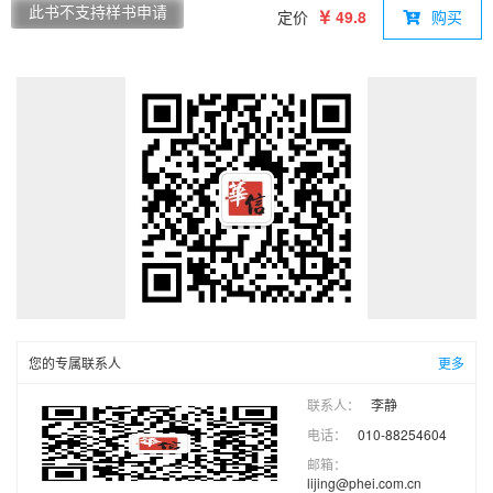
发展、大学文化等作为研究对象，采用贝雷迪的比较四步法——
此书不支持样书申请
定价
49.8
购买
描述、解释、并置和比较构建研究框架，分别采用个案研究法对
欧洲、北美和亚洲的三所典型的世界一流应用技术大学进行剖
析，即描述和解释之后采用比较研究法对三个个案的制度因素进
行并置和比较，最后得出研究结论并提出分析思考的建议。
您的专属联系人
更多
联系人：
李静
电话：
010-88254604
邮箱：
lijing@phei.com.cn