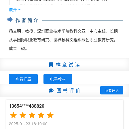
第六节　国际化发展	113

塔”演变为“社会轴心”，是整个社会创新的重要源头，是国
第四章　德国一流应用技术大学个案研究—以慕尼黑工业大
展开
家软实力的重要贡献者。我国要实现“两个一百年”奋斗目
学为例	120

作者简介
标和中华民族伟大复兴，开展世界一流大学建设势在必行。
第一节　发展历史	120

根据国务院2015年11月印发的《统筹推进世界一流大学和
第二节　大学治理架构与制度	124

杨文明，教授，深圳职业技术学院教科文亚非中心主任，长期
一流学科建设总体方案》，到2020年，我国若干所大学和
第三节　人才培养	140

从事国际职业教育研究、世界教科文组织绿色职业教育研究，
一批学科进入世界一流行列，若干学科进入世界一流学科前
第四节　科研管理	152

成果丰硕。
列；到2030年，高等教育整体实力显著提升；应用技术大
第五节　社会服务	163

学作为高等教育的重要类别，能否建成世界一流大学，既是
第六节　国际化发展	166

样 章 试 读
我国高等教育办学水平的表征之一，也是我国国际竞争力的
第五章　新加坡一流应用技术大学个案研究—以南洋理工大
重要衡量指标之一。

学为例	172

查看样章
电子教材
回顾世界高等教育发展史，不难看出传统的高等教育具有较
第一节　发展历史	173

强的精英主义情结。随着高等教育大众化乃至普及化的到
第二节　大学治理架构与制度	181

图 书 评 价
我要评论
来，高等教育必将呈现多元发展的格局，传统的以学术型、
第三节　人才培养	188

研究型为主的高等教育范式必将发生巨大改变。欧洲等高等
第四节　科研管理	198

13654****488826
教育和职业教育先发地区的实践和经验证明：如果把整个高
第五节　社会服务	203

等教育体系比作一座冰山的话，处于冰山顶部的是少量研究
第六节　国际化发展	208

型大学，处于冰山下面被水淹没的是大量的培养应用型人才
2025-01-23 18:10:00
第六章　世界一流应用技术大学的比较研究	214

的应用技术大学。加快高等教育结构调整是国家的需要、人