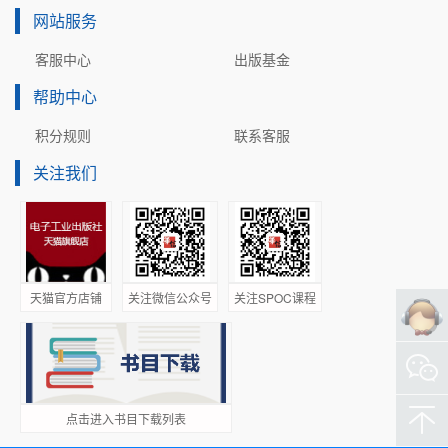
策略、教学评价、教育技术、研究机构、研究管理、校企合
网站服务
作、政府关系、校友服务、国际发展等作为研究对象，基于
客服中心
出版基金
贝雷迪的比较四步法，搭建了“描述—解释—并置—比较”的研
究框架，采用个案研究法对欧洲、北美和亚洲的三所典型的
帮助中心
世界一流应用技术大学进行剖析，在描述和解释之后，采用
积分规则
联系客服
比较研究法对三个个案的制度因素进行并置和比较，最后得
出研究结论并提出分析思考的建议。

关注我们
本书分为七章。第一章是绪论，主要内容包括研究缘起、研
究意义、研究综述和研究设计；第二章是基本概念和理论基
础；第三章是美国一流应用技术大学个案研究—以麻省理工
学院为例，剖析了美国麻省理工学院的发展历史、大学治理
架构与制度、人才培养、科研管理、社会服务和国际化发
天猫官方店铺
关注微信公众号
关注SPOC课程
展；第四章是德国一流应用技术大学个案研究—以慕尼黑工
业大学为例，剖析了慕尼黑工业大学的发展历史、大学治理
架构与制度、人才培养、科研管理、社会服务和国际化发
展；第五章是新加坡一流应用技术大学个案研究—以南洋理
工大学为例，剖析了南洋理工大学的发展历史、大学治理架
点击进入书目下载列表
构与制度、人才培养、科研管理、社会服务和国际化发展；