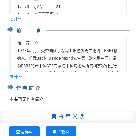
1.1.3  小结	21

1.1.4  本章复习题	22

展开
1.2  掌握技能	23

前 言
1.2.1  教学指导	23

1.2.2  练习	35

推  荐  序

第2章  GIS数据管理	36

1978年1月，受中国科学院院士陈述彭先生邀请，ESRI创
2.1  掌握概念	36

始人、总裁Jack Dangermond先生第一次来到中国，带
2.1.1  GIS概念	36

领ESRI的若干位GIS专家与中科院地理所的科学家们进行
2.1.2  关于ArcGIS	40

了长达两周时间的学术研讨。当时中国的GIS正处于萌芽阶
2.1.3  小结	46

展开
段，很多工作正在研究初期，ESRI向中国的科研院所赠送
2.1.4  本章复习题	47

作者简介
了一百套Arc/Info软件，这些GIS种子，逐渐生根发芽。
2.2  掌握技能	48

在接下来的几十年间，中国的地理信息技术迅猛发展，地理
2.2.1  教学指导	48

本书暂无作者简介
信息科学研究水平接近、甚至逐步赶超世界水平，地理价值
2.2.2  练习	58

的传播使GIS应用无处不在，每年直接带动了上千亿的产业
第3章  坐标系统	60

样 章 试 读
活动，这是有目共睹的中国奇迹。

3.1  掌握概念	60

ESRI公司1969年创办至今，已经走过了47年，全球员工超
3.1.1  GIS概念	60

查看样章
电子教材
过9000人，超过35万家企业、政府机构及非政府组织使用
3.1.2  关于ArcGIS	68
