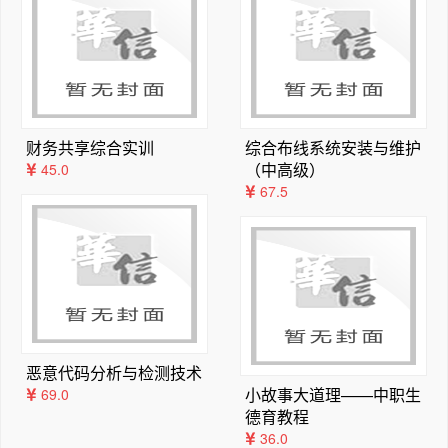
9.1.2  关于ArcGIS	214

其他相关素材，均可在McGraw-Hill Connect互动学习
9.1.3  小结	219

平台(http://www.mhhe.com/price7e)和华信教育资
9.1.4  本章复习题	219

源网(http://www.hxedu.com.cn)上找到。

9.2  掌握技能	220

本书的翻译工作由多名专业人员共同完成，其中李玉龙负责
9.2.1  教学指导	220

第0章、第1章以及文前和文后，何学洲负责第2章、第13
9.2.2  练习	230

财务共享综合实训
综合布线系统安装与维护
章、词汇表和常用坐标系，李娜负责第3章和第14章，王杨
第10章  地图叠加与地理处理	232

（中高级）
45.0
刚负责第4章，周丙锋和郝丽荣负责第5章，王秋舒和吴林
10.1  掌握概念	232

67.5
强负责第6章，王新春和张怀东负责第7章，高爱红和王小
10.1.1  GIS概念	232

宁负责第8章，张海涛和王立静负责第9章，闫卫东和宋元
10.1.2  关于ArcGIS	238

负责第10章，周立新和范湘涛负责第11章，李建存和王轶
10.1.3  小结	240

负责第12章，窦秀明和李慧宇负责第15章，全书由李玉龙
10.1.4  本章复习题	240

负责统稿。

10.2  掌握技能	241

由于时间紧迫，加之水平有限，译文不可避免地会存在一些
10.2.1  教学指导	241

错误和不足，希望能够得到广大读者的批评指正。任何意见
10.2.2  练习	254

恶意代码分析与检测技术
或建议，请与电子工业出版社或本书译者联系：李玉龙，l
第11章  栅格分析	255

小故事大道理——中职生
69.0
iyulong2001@163.com；何学洲，hexuezhou2001@1
11.1  掌握概念	255

德育教程
63.com；李娜，673880422@qq.com；王杨刚，wigso
11.1.1  GIS概念	255

36.0