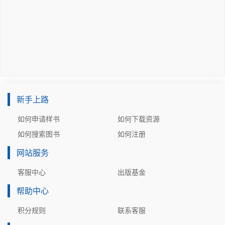
nt@126.com。

11.1.2  关于ArcGIS	263

11.1.3  小结	266

11.1.4  本章复习题	267

   李玉龙

11.2  掌握技能	267

11.2.1  教学指导	267

序    言

11.2.2  练习	280

欢迎阅读本书。本书是ESRI公司著名的ArcGIS软件的最详
第12章  编辑与拓扑	282

尽入门指南，为广大读者提供掌握GIS基础知识和技能所需
12.1  掌握概念	282

新手上路
的各种知识。

12.1.1  GIS概念	282

提示：ArcGIS、ArcMap、ArcCatalog、ArcGIS Des
12.1.2  关于ArcGIS	287

如何申请样书
如何下载资源
ktop、ArcInfo Workstation以及本书中提到的其他程
12.1.3  小结	289

如何搜索图书
如何注册
序名称均为ESRI公司的注册商标，本书中所用的软件名称
12.1.4  本章复习题	290

网站服务
和屏幕截图均经过该公司的授权。为阅读方便，本书在软件
12.2  掌握技能	290

名称中省略了?符号，并不表示拒绝或侵害ESRI公司的权
12.2.1  教学指导	290

客服中心
出版基金
益。

12.2.2  练习	303

帮助中心
第七版中的新内容

第13章  地理数据库	304

编写本书这一版本的主要目标是，进一步强化数据管理内
13.1  掌握概念	304

积分规则
联系客服
容，重点在管理、编辑GIS数据以及编写元数据方面花费更
13.1.1  关于ArcGIS	304
