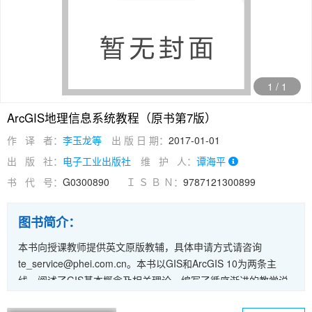
1
/
1
ArcGIS地理信息系统教程（原书第7版）
作 译 者：
李玉龙等
出 版 日 期：
2017-01-01
出 版 社：
电子工业出版社
维 护 人：
谭海平
书 代 号：
G0300890
Ｉ Ｓ Ｂ Ｎ：
9787121300899
图书简介：
本书向授课教师提供英文原版教辅，具体申请方式请咨询
te_service@phei.com.cn。本书以GIS和ArcGIS 10为两条主
线，阐述了GIS基本概念及相关理论，编写了循序渐进的教学说
明，结合恰当的实际案例应用，系统介绍了ArcGIS 10的概念、