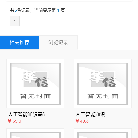
7.1.2  关于ArcGIS	167

业，为越来越多的人所熟知。在中国的GIS发展进程中，ES
7.1.3  小结	171

共
5
条记录，当前显示第
1
页
RI扮演了非常关键的角色，PC Arc/Info、ArcView和A
7.1.4  本章复习题	172

1
rcGIS开启了很多人的GIS起步之门，掌握该公司产品的开
7.2  掌握技能	172

发与应用技能是很多专业人员孜孜不倦的追求，也是谋得较
7.2.1  教学指导	172

高薪水的重要敲门砖。GIS专业性很强，学习起来比较困
7.2.2  练习	185

相关推荐
浏览记录
难，命令行方式的Arc/Info升级为图形界面的ArcGIS系
第8章  查询	186

列产品后，功能更加强大，操作更加简单，使人们能够更加
8.1  掌握概念	186

专注于具体业务功能的设计与实现。

8.1.1  GIS概念	186

本书作者Maribeth Price女士的知识非常渊博，书中的
8.1.2  关于ArcGIS	191

理论与示例涵盖了很多专业领域，包括GIS、地理、地质、
8.1.3  小结	195

生物、环境、交通、遥感、数学、统计、软件和数据库等。
8.1.4  本章复习题	196

作者不仅博学多才，而且教学与实践经验丰富，采用独特的
8.2  掌握技能	197

教学思维和严谨而生动活泼的语言，全面介绍了深奥的GIS
8.2.1  教学指导	197

专业知识。通过引入这样一本与众不同的专业书籍，有望为
8.2.2  练习	208

人工智能通识基础
人工智能通识
国内的GIS书籍市场增添一丝新意，使GIS爱好者能够分享
第9章  空间连接	209

69.9
49.8
作者十几年的教学成果，并将GIS思维带到各行各业的应用
9.1  掌握概念	209

实践中。

9.1.1  GIS概念	209

本书第七版未提供配套光盘，所有教学视频、音频、彩插及