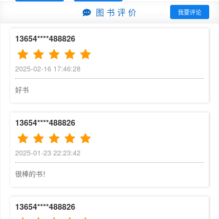
ArcGIS产品。中国用户是ESRI最关注的用户群体之一，不
图 书 评 价
3.1.3  小结	71

我要评论
仅仅在于用户众多，更主要的是在中国经济、科学发展的道
3.1.4  本章复习题	72

路上，有着众多的期待和创新，正是出于这种原因，ESRI
3.2  掌握技能	73

13654****488826
很早便在中国设立了代理机构，并在2011年设立了ESRI
3.2.1  教学指导	73

（北京）软件研发中心，根植于中国市场，在将世界领先的
3.2.2  练习	86

2025-02-16 17:46:28
科技和工程方法引入中国的同时，也将中国智慧引入世界。
第4章  GIS数据制图	88

ESRI也一直致力于本地化工作，例如本地化语言的产品、
4.1  掌握概念	88

好书
帮助和解决方案等，每一年度都会出版一些相关的出版物。
4.1.1  GIS概念	88

其中不乏类中精品。

4.1.2  关于ArcGIS	98

今天，看到李玉龙团队翻译的《ArcGIS地理信息系统教
13654****488826
4.1.3  小结	98

程》（第七版），本人很高兴能够为本书在中国出版做序。
4.1.4  本章复习题	99

作为ESRI较早的一批用户之一，李玉龙先生主要从事地质
4.2  掌握技能	100

2025-01-23 22:23:42
调查信息化相关工作，一直工作在生产一线，主持过大型的
4.2.1  教学指导	100

软件研发项目和国家重点课题研究工作，致力于GIS技术与
4.2.2  练习	113

很棒的书！
地质调查的相结合，有着丰富的产品使用经验和专业的领域
第5章  GIS数据展示	114

知识。《ArcGIS地理信息系统教程》之前已经翻译出版了
5.1  掌握概念	114

13654****488826
两个版本，并在中国市场取得了一定的成功，得到了广大中
5.1.1  GIS概念	114

国用户的认可，并且作为部分高等院校教材使用，这是十分