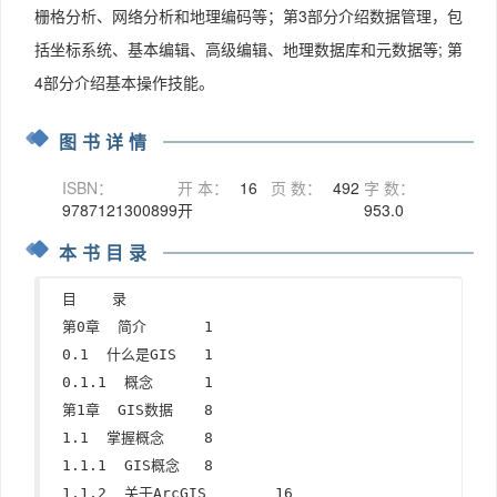
栅格分析、网络分析和地理编码等；第3部分介绍数据管理，包
括坐标系统、基本编辑、高级编辑、地理数据库和元数据等; 第
4部分介绍基本操作技能。
图书详情
ISBN：
开 本：
16
页 数：
492
字 数：
9787121300899
开
953.0
本书目录
目    录

第0章  简介	1

0.1  什么是GIS	1

0.1.1  概念	1

第1章  GIS数据	8

1.1  掌握概念	8

1.1.1  GIS概念	8

1.1.2  关于ArcGIS	16
