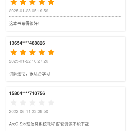
5.1.2  关于ArcGIS	123

不易的。《ArcGIS地理信息系统教程》（第七版）以新版
5.1.3  小结	126

2025-01-23 05:19:56
的ArcGIS产品为基础，介绍ESRI最新的技术、理念和软件
5.1.4  本章复习题	127

使用方法，涵盖了ArcGIS桌面产品绝大部分相关内容，并
5.2  掌握技能	127

这本书写得很好！
以讲解、演练、复习的教学方式，引导用户更好的操作、使
5.2.1  教学指导	127

用ArcGIS软件，读者还可以下载相关的操作视频更好的巩
5.2.2  练习	139

13654****488826
固所学的内容，是GIS学习者和ArcGIS使用者值得参考的
第6章  属性数据	140

书籍。感谢李玉龙团队通过对原版书籍的翻译工作分享地理
6.1  掌握概念	140

价值、传播地理思维。同时也感谢电子工业出版社，能够将
6.1.1  GIS概念	140

2025-01-22 10:27:26
优秀的教程引入国内进行出版发行。

6.1.2  关于ArcGIS	147

在不断追求卓越的过程中，ESRI始终肩负着传播地理思
讲解透彻，很适合学习
6.1.3  小结	151

维、分享地理价值的地理责任。本人希望与众多的GIS专业
6.1.4  本章复习题	152

人士一样，运用地理思维一起耕耘中国的GIS市场，共同开
6.2  掌握技能	152

15804****710756
启更加智能的世界。

6.2.1  教学指导	152

6.2.2  练习	164

ESRI中国（北京）有限公司总裁       

第7章  基本编辑	165

2022-06-11 23:08:50
7.1  掌握概念	165

ArcGIS地理信息系统教程 配套资源不能下载
译  者  序

7.1.1  GIS概念	165

近年来，GIS技术在中国发展迅猛，并广泛应用于各行各