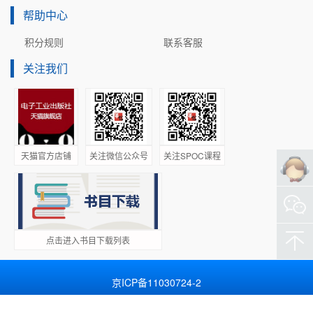
考点二：理想运算放大器求输入电阻

帮助中心
考点三：理想运算放大器列写节点电压方程

考点四：多个理想运算放大器问题分析

积分规则
联系客服
考点五：理想运算放大器一阶动态电路问题分析

关注我们
考点六：理想运算放大器正弦稳态电路问题分析

考点七：理想运算放大器复频域问题分析

第6章动态电路时域分析

考点一：一阶动态电路求时间常数问题

天猫官方店铺
关注微信公众号
关注SPOC课程
考点二：一阶动态电路的一般计算问题

题型一直流激励一阶动态电路三要素的计算

题型二正弦稳态激励一阶动态电路三要素的计算

题型三双一阶问题的计算

题型四阶跃响应问题分析

点击进入书目下载列表
题型五冲激响应问题的时域分析

题型六阶跃激励与冲激激励共同作用问题

京ICP备11030724-2
考点三：一阶动态电路与电路定理的结合考查

Copyright © 2019 华信教育资源网
题型一一阶动态电路与戴维南定理的结合考查
