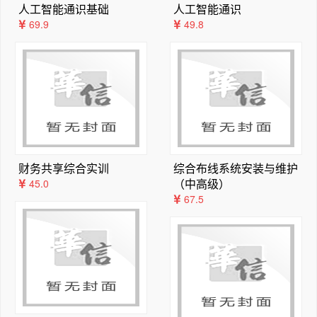
人工智能通识基础
人工智能通识
使本书以美观、规范的形式出版。感谢家人对我的支持,没
第3章电阻电路的一般方程

69.9
49.8
有家人的支撑和付出,就没有此书的成稿。 

考点一：节点电压方程

虽然我用尽心思,但是我的能力有限,内容上肯定会有不周
题型一一般节点电压方程的计算

之处,希望同学们批评指正,只要条件允许,我就会每年持续
题型二对含多余元件、无伴电压源的电路列写节点电压方程

优化本书。 我会用心服务各位同学,用真诚的态度解决出
题型三含多余元件，但求内部支路电压的节点电压方程问题

现的问题,认真备课,好好教书。非常期待我们的再次相逢,
题型四含多余元件与电路定理结合的节点电压方程问题

你们的电路由我守护, 愿你们在考研路上一切顺利,我会充
题型五列写特殊的附加方程的节点电压方程问题

满斗志的陪你们走到最后,一起迎接属于你们的太阳升起。
题型六复杂电路列写节点电压方程问题

考点二：网孔电流方程

财务共享综合实训
综合布线系统安装与维护
考点三：回路电流方程

（中高级）
45.0
67.5
第4章电路定理

考点一：叠加定理

题型一具体电路叠加定理的应用

题型二将激励拆分后运用叠加定理

题型三一般黑箱问题运用叠加定理

题型四叠加定理与戴维南定理的一般结合考查
