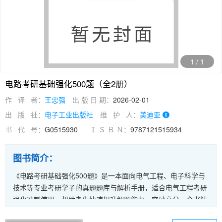
1
/
1
电路考研基础强化500题（全2册）
作 译 者：
王忠强
出 版 日 期：
2026-02-01
出 版 社：
电子工业出版社
维 护 人：
美迪亚
书 代 号：
G0515930
Ｉ Ｓ Ｂ Ｎ：
9787121515934
图书简介：
《电路考研基础强化500题》是一本面向电气工程、电子科学与
技术等专业考研学子的真题题库与解析手册，适合电气工程考研
强化冲刺使用，帮助考生快速提升解题能力，突破高分。全书精
选各名校考研电路真题，涵盖各院校考点，解析透彻，步骤拆解