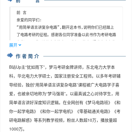
前 言
第10章含耦合电感电路的分析

前 言 

第11章电路频率响应

亲爱的同学们: 

第12章三相电路

“用简单语言讲复杂电路”,翻开这本书,说明你们已经踏上
第13章非正弦周期信号线性电路的稳态分析

了电路考研的征程。感谢各位同学准备以此书作为考研电路
第14章线性动态电路的复频域分析

专业课习题集,淬炼自身能力,强化解题能力,提升电路专业
第15章二端口网络

展开
课考试水平。下面我精简扼要地向各位同学介绍一下如何使
作者简介
用本书。 

-强化篇-

本书分为两部分:基础篇+强化篇。 

第1章电路模型和电路定律

B站Up主“犹如雨下”，梦马考研金牌讲师，东北电力大学本
1.基础篇 

考点一：构建电路模型

科，华北电力大学硕士，国家注册安全工程师。以多年考研辅
做题不能一味追求难度,能上手才是关键。 本书基础篇配
考点二：以KCL为抓手巧解电位计算问题

导经验，独创“用简单语言讲复杂电路”课程被广大电路学子喜
合《电路考研一点通》的知识点讲解,以电路专业本科阶段
题型一电路电位的计算

爱，也被亲切地称为“梦马强哥”。以最真诚之心对待学生，用
经典教材课后习题和历年考研真题为蓝本,优中选优,选出
题型二具体电路电位的计算

考查知识点清晰、 全面、容易上手的经典习题。习题分为
简单语言讲好深度知识逻辑。在全网创有《梦马电路班》《和
考点三：关于功率的计算

“与典型例题做朋友: 经典题型练习” 和“与真题见面：真
考点四：对电路的基本分析计算

你一起学电路》《和你一起学电机》《零基础通关电路》《考
题演练”两部分。前一部分对基础题型做了题型分类,方便
考点五：方程思想求解问题

研电路解惑》等系列教学视频，粉丝人数超10万，播放量超
考生掌握解题的入门知识。 后一部分选择经典真题,让考
考点六：含二极管电路问题分析

1000万。
生在进行基础习题练习后感受真题,缩短与真题的距离,打