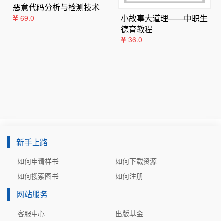
题型五响应与激励无关问题

恶意代码分析与检测技术
考点二：戴维南定理

小故事大道理——中职生
69.0
题型一具体电路戴维南定理的应用

德育教程
36.0
题型二已知电路的伏安关系图像，运用戴维南定理

题型三复杂黑箱问题

题型四支路连续变化问题

题型五用戴维南定理求解电路参数未知的电路

题型六响应与负载无关

题型七巧用诺顿定理求解戴维南等效电路

题型八含开关问题的求解

考点三：特勒根定理与互易定理

题型一特勒根定理与戴维南定理的结合考查

新手上路
题型二互易定理的基本计算

如何申请样书
如何下载资源
题型三互易定理与叠加定理的结合考查

如何搜索图书
如何注册
题型四互易定理与戴维南定理的结合考查

网站服务
第5章理想运算放大器

考点一：直流线性电阻电路理想运算放大器的分析

客服中心
出版基金