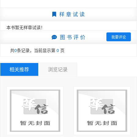
破陌生感。 基础篇习题配有详尽的解析。 本书如此设计
第2章电阻电路的等效变换

样 章 试 读
只有一个目的,即让刚刚备考考研电路的考生能够在考研电
考点一：电阻的等效变换

路专业课复习上友好起步。 

题型一混联

本书暂无样章试读！
2.强化篇 

题型二电桥

图 书 评 价
系统性强化解题能力,才能真正认识自己。本书强化篇作为
我要评论
题型三普通的Y-△变换

核心部分,特别是根据经典母题和近年考研电路专业课的命
题型四特殊的Y-△变换：（多T网络结构）

共
0
条记录，当前显示第
0
页
题特点,对考研真题做了归纳总结,以题眼和解法的形式点
题型五对称电阻电路分析：平衡对称电路与传递对称电路

出考题的关键所在,使考生快速掌握解题思路。强化篇习题
题型六无穷电阻网络

较基础篇习题,难度有明显提升,更具有挑战性,建议考生在
相关推荐
浏览记录
题型七特殊电阻问题分析

做完基础篇习题后做强化篇习题。 本书如此设计只有一个
考点二：输入电阻

目的,即助力考生提升自我,攻克难关,提升综合能力。 本
题型一含受控源求输入电阻

书是梦马教育考研电路强化班使用的教材,为了使考生更好
题型二以求戴维南等效电阻为切入口求输入电阻

地学习,我还编写了《电路考研一点通》辅导书配合使
题型三以求时间常数为切入口求输入电阻

用。 

考点三：电源的等效变换

本书由梦马教育团队编辑初稿,云图及电子工业出版社的编
题型一一般的电源等效变换

辑进行了详细、认真的排版和编辑工作,梦马考研电路班学
题型二多余元件问题

员提供了宝贵的修改意见,同学们的反馈让我们不断优化本
题型三无伴电源位移问题（选学）

书内容,使本书更加贴合考生需求。感谢大家的辛苦付出,