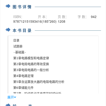
图书详情
ISBN：
开 本：
页 数：
字 数：
942
9787121515934
16(185*260)
1208
本书目录
目录

试题册

-基础篇-

第1章电路模型和电路定律

第2章电阻电路的等效变换

第3章电阻电路的一般分析

第4章电路定理

第5章含运算放大器的电阻电路的分析

第6章储能元件

第7章一阶线性动态电路的时域分析

展开
第8章二阶动态电路的时域分析

第9章正弦稳态电路的分析
