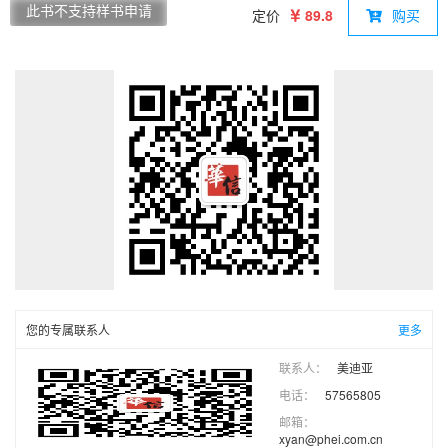
+技巧总结，高频考点分类索引，直击命题重点，每道题提供详
此书不支持样书申请
定价
89.8
购买
细解析，重点标注易错点与命题规律。 本书分为两部分:基础篇
+强化篇。基础篇配合《电路考研一点通》的知识点讲解,以电路
专业本科阶段经典教材课后习题和历年考研真题为蓝本,优中选
优,选出考查知识点清晰、全面、容易上手的经典习题。强化篇作
为核心部分,特别是根据经典母题和近年考研电路专业课的命题特
点,对考研真题做了归纳总结,以题眼和解法的形式点出考题的关
键所在,使考生快速掌握解题思路。全书500题由浅入深，结构清
晰，是帮助考生系统复习、逐层进阶的理想用书。
您的专属联系人
更多
联系人：
美迪亚
电话：
57565805
邮箱：
xyan@phei.com.cn