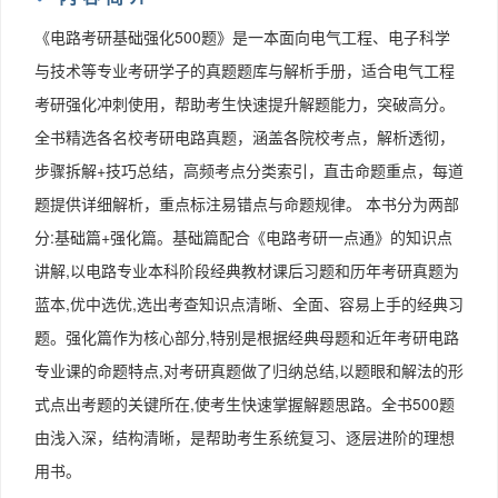
《电路考研基础强化500题》是一本面向电气工程、电子科学
与技术等专业考研学子的真题题库与解析手册，适合电气工程
考研强化冲刺使用，帮助考生快速提升解题能力，突破高分。
全书精选各名校考研电路真题，涵盖各院校考点，解析透彻，
步骤拆解+技巧总结，高频考点分类索引，直击命题重点，每道
题提供详细解析，重点标注易错点与命题规律。 本书分为两部
分:基础篇+强化篇。基础篇配合《电路考研一点通》的知识点
讲解,以电路专业本科阶段经典教材课后习题和历年考研真题为
蓝本,优中选优,选出考查知识点清晰、全面、容易上手的经典习
题。强化篇作为核心部分,特别是根据经典母题和近年考研电路
专业课的命题特点,对考研真题做了归纳总结,以题眼和解法的形
式点出考题的关键所在,使考生快速掌握解题思路。全书500题
由浅入深，结构清晰，是帮助考生系统复习、逐层进阶的理想
用书。