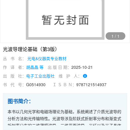
1
/
1
光波导理论基础（第3版）
丛 书 名：
光电&仪器类专业教材
作 译 者：
胡晶晶 等
出 版 日 期：
2025-10-21
出 版 社：
电子工业出版社
维 护 人：
书 代 号：
G0514930
Ｉ Ｓ Ｂ Ｎ：
9787121514937
图书简介：
本书以几何光学和电磁场理论为基础，系统阐述了介质光波导的
分析方法和光传输特性。光波导涉及阶跃式折射率分布和渐变式
折射率分布的二维薄膜波导、三维平面波导、光纤以及光子晶体