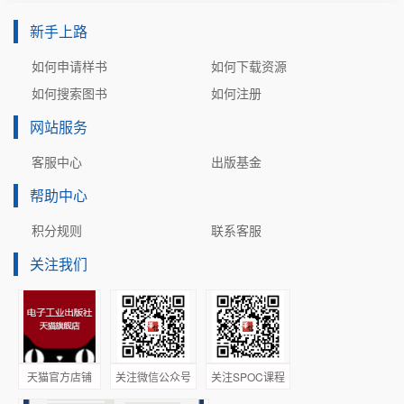
绪论，9.6.3节光纤波导传感原理与应用。第3版教材将更
5.7.2  脊波导    （61）
新手上路
利于学生系统掌握光波导的理论知识、分析方法和应用技
5.7.3  条载波导及四层平板波导    （62）
术，亦可供相关专业教师和科研人员参考。
如何申请样书
如何下载资源
习题    （64）
本教材由胡晶晶、李淑凤、谷一英、荆振国、李成仁编著，
第6章  光纤模式理论    （65）
如何搜索图书
如何注册
全书由胡晶晶统稿并完成电子课件的制作。由衷感谢赵明山
6.1  光纤的电磁场方程    （65）
网站服务
教授的宝贵建议及对书稿的审阅。在此还要对原课程讲义的
6.2  阶跃光纤电磁场方程的矢量解法    （67）
作者宋昌烈教授表示深深的谢意。本书的完成得到了大连理
6.2.1  芯区和包层的电磁场    （67）
客服中心
出版基金
工大学教改基金的资助。
6.2.2  导模特征方程    （70）
帮助中心
因水平有限，书中难免有不足和错误之处，恳请专家和读者
6.2.3  导模分类    （70）
批评指正。
6.2.4  导模截止条件与单模传输    （72）
积分规则
联系客服
编著者联系方式：jingjinghu@dlut.edu.cn
6.2.5  模色散曲线    （77）
关注我们
6.2.6  导模电磁场分布    （78）
6.3  光纤的线偏振模    （81）
编著者   
6.3.1  场的直角分量与场方程的标量解法    （81）
6.3.2  线偏振模及简并度    （83）
6.3.3  LPmn模的矢量模组成    （84）
天猫官方店铺
关注微信公众号
关注SPOC课程
6.3.4  LP模光强和功率    （85）
6.3.5  阶跃多模光纤的导模数量    （88）