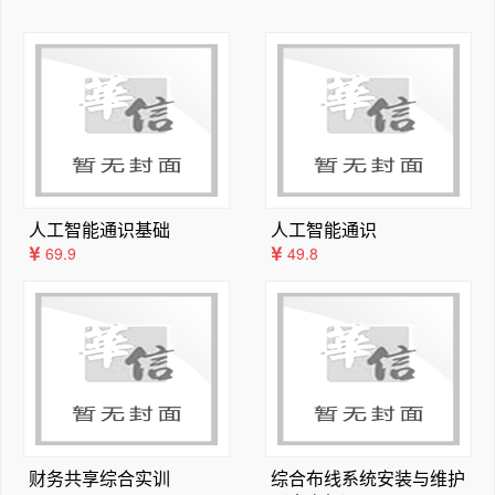
论、讲述上过于冗长、繁杂、难度高、不便于取舍，或者倾
3.5.3  光纤的色散    （29）
向于波导技术和器件应用方面，又或者过于基本，并且都很
习题    （30）
少配有习题。国外相关教材，也存在类似的问题。为适应教
第4章  薄膜波导模式理论    （32）
学需要并体现该领域的发展，特编写本教材。
4.1　均匀薄膜波导特征方程    （32）
本教材本着“厚基础，重应用，使读者学以致用”的理念，
4.2  薄膜波导电磁场方程    （33）
所介绍的内容使读者不但能够掌握光波导基本理论知识，又
4.3　TE模分析    （35）
能掌握分析、制备光波导及器件的基本思想和方法。全书共
4.4　TM模分析    （37）
13章，基于几何光学和电磁场理论，系统地介绍和分析了
4.5　导模特性    （38）
人工智能通识基础
人工智能通识
各类光波导。所选取的内容都是光波导的基础理论部分，基
4.5.1  导模截止    （38）
69.9
49.8
本覆盖了实际应用中所涉及的知识，对光波导的场模式理
4.5.2  导模定则    （39）
论、传输和耦合理论、无源光器件、有源光器件等都做了详
4.5.3  导模数量    （40）
尽论述。在本教材的编写上，编著者力求理论、应用体系完
4.5.4  单模传输    （41）
整，物理概念清晰明确，内容简明扼要，数学推导简洁严
4.5.5  截止波长    （41）
整。
4.5.6  归一化参量与薄膜波导色散曲线    （42）
本教材具有以下特点：
4.6　导模光强和传输功率    （43）
（1）本教材是作者讲授光波导理论课程十余年，在早期课
4.6.1  导模光强    （43）
程讲义的基础上完成的。在理论内容不断完善的同时，为体
4.6.2  传输功率    （44）
财务共享综合实训
综合布线系统安装与维护
现学科前沿成果，保证教材质量，充分吸收国内外相关研究
4.7　折射率渐变型薄膜波导的近似求解方法——WKB法  