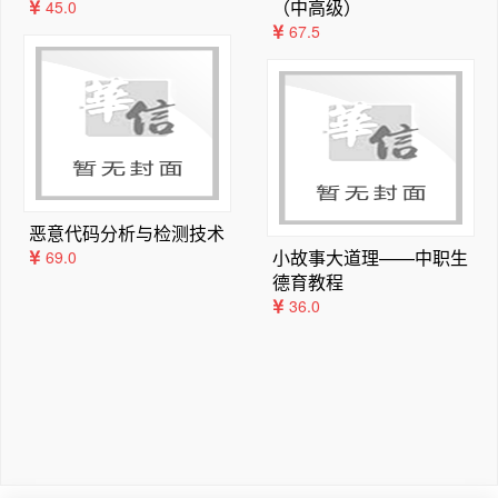
（中高级）
45.0
成果，并融入编著者在无源/有源光波导领域的部分研究成
  （45）
67.5
果，突出思想性、针对性、科学性和系统性。
4.7.1  场的近似表示式    （45）
（2）除同类图书的光波导的解析分析方法外，详细介绍了
4.7.2  转折点附近的近似解    （46）
光波导的数值分析方法—有限元法，另外在平面波导和光纤
4.7.3  渐变薄膜波导特征方程    （47）
的模式理论中采用了独特的特征方程的图像解法，非常有助
习题    （48）
于学生对导模特性和模截止概念的理解。
第5章  三维光波导    （50）
（3）书中涉及二维和三维介质波导，含均匀波导、渐变波
5.1　三维光波导结构    （50）
导以及光子晶体波导，分析方法从几何光学到电磁场波动理
5.2　马卡梯里近似法    （51）
恶意代码分析与检测技术
论，从解析到数值，光波导器件从无源到有源，光波导知识
5.3　场方程与形式解    （52）
小故事大道理——中职生
69.0
从基础到前沿，光波导理论与光波导器件、光波导的制备与
5.4　 模特征方程    （53）
德育教程
表征知识相结合，使教材呈现的光波导的理论与应用知识体
5.5　 模特征方程    （55）
36.0
系更加完整。
5.6  模式特性    （56）
（4）每章均编写有适量的习题。
5.6.1  导模条件与模截止    （56）
（5）制作了与本教材配套的电子课件。
5.6.2  单模传输    （58）
本教材第1、2版分别于2013年、2018年出版，先后有多所
5.6.3  截止波长    （58）
院校选为教材或主要参考教材，并得到广大师生的诸多好评
5.6.4  矩形波导色散曲线与模场分布    （59）
和反馈意见。第3版除修正了书中的一些错误和使内容叙述
5.7  有效折射率法    （60）
更为准确严谨外，又参考了专家和读者的意见，新增第0章
5.7.1  矩形波导    （60）