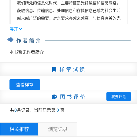
我们所处的信息化时代，主要特征是光纤通信和信息网络。
2.2.1  光线方程    （14）
获取信息、传输信息、处理信息和存储信息已成为社会生活
2.2.2  光线方程应用举例    （14）
越来越广泛的需要，对之要求亦越来越高。与信息有关的光
2.3  费马原理    （15）
通信、光电子、光传感、光集成、半导体激光等各种新技
习题    （16）
展开
术，正以空前的速度和规模迅猛发展。随着光传输技术和半
第3章  光波导几何分析    （17）
作者简介
导体激光技术的发展而逐步建立起来的光波导理论是光通信
3.1　均匀介质薄膜波导    （17）
与光电子技术的主要理论基础，一直受到科技人员的重视。
3.2　折射率渐变薄膜波导中的光线    （18）
本书暂无作者简介
掌握该理论对有关专业的研究工作者和技术人员理解新概
3.3　阶跃光纤中的光线    （19）
念、掌握新方法、发现新现象和创造新技术都是十分必要和
3.3.1  子午光线    （20）
样 章 试 读
有益的。
3.3.2  偏斜光线    （21）
目前，国内外许多高校为光学工程、光学、光电子、光通信
3.4　梯度光纤中的光线    （22）
查看样章
等相关专业的研究生和高年级本科生开设了与光波导相关的
3.4.1  柱坐标的光线方程    （22）
课程。国内的相关教材中，叶培大、吴彝尊的《光波导技术
图 书 评 价
3.4.2  光线不变量    （23）
我要评论
基本理论》（人民邮电出版社，1981）是经典的关于光波
3.4.3  光线判据函数    （23）
共
0
条记录，当前显示第
0
页
导的理论与技术的著作之一，内容侧重于基本理论，但因出
3.4.4  光线分析    （24）
版时间较早，内容已显不足，满足不了教学和科研的发展需
3.5  传播时延与色散    （26）
求。其他光波导类的一些专著或教材虽然各有特色，但在教
3.5.1  均匀介质波导的时延差    （27）
相关推荐
浏览记录
学中使用还是不尽如人意，内容上不能兼顾，或者太注重理
3.5.2  折射率渐变介质波导的时延差    （27）