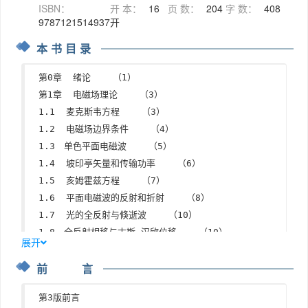
ISBN：
开 本：
16
页 数：
204
字 数：
408
9787121514937
开
本书目录
第0章  绪论    （1）
第1章  电磁场理论    （3）
1.1  麦克斯韦方程    （3）
1.2  电磁场边界条件    （4）
1.3　单色平面电磁波    （5）
1.4  坡印亭矢量和传输功率    （6）
1.5  亥姆霍兹方程    （7）
1.6  平面电磁波的反射和折射    （8）
1.7  光的全反射与倏逝波    （10）
1.8　全反射相移与古斯-汉欣位移    （10）
展开
习题    （12）
前 言
第2章  几何光学    （13）
2.1　程函方程    （13）
第3版前言
2.2  光传播路径分析    （14）