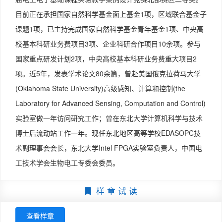
本次修订主要做了以下的修改和调整：

2.2.6  与非门  29  

目前正在承担国家自然科学基金面上基金1项，区域联合基金子
（1）将原来组合逻辑电路和时序逻辑电路中的GAL内容调
2.2.7  或非门  30  

课题1项，已主持完成国家自然科学基金青年基金1项、中央高
整至附录A，凝练了章节内容。

2.3  其他类型的CMOS门电路及其性能参数  31  

（2）根据目前数字系统的发展趋势和应用情况，在第5章
校基本科研业务费项目3项、企业科研合作项目10余项。参与
2.3.1  三态门  31  

中增加了时序逻辑电路有限状态机的概念及设计应用。

2.3.2  CMOS传输门  32  

国家重点研发计划2项，中央高校基本科研业务费重大项目2
（3）根据最新国家标准更新了附录B的内容。

2.3.3  漏极开路门（OD门）  33  

项。近5年，发表学术论文80余篇，曾赴美国俄克拉荷马大学
（4）增加了重要知识点理论、部分例题的Multisim仿真
2.3.4  低电压CMOS门电路  36  

(Oklahoma State University)高级感知、计算和控制(the
及Verilog程序设计的讲解视频（二维码）。

2.3.5  CMOS门电路主要性能参数  37  

Laboratory for Advanced Sensing, Computation and Control)
本书提供多媒体课件，可登录华信教育资源网注册后免费下
2.4  TTL门电路  37  

载。

实验室做一年访问研究工作；曾在东北大学计算机科学与技术
2.4.1  双极型三极管的开关特性  37  

本书配套教材为《数字逻辑与数字系统学习指导及习题解
2.4.2  TTL与非门的电路结构和工作原理  38  

博士后流动站工作一年。现任东北地区高等学校EDASOPC技
答》（ISBN 978-7-121-46853-7）。

2.4.3  TTL与非门特性曲线  39  

术副理事会会长，东北大学Intel FPGA实验室负责人，中国电
本书为电子信息类各专业平台课程教材，可作为高等学校计
2.4.4  TTL门电路主要性能参数  42  

工技术学会生物电工专委会委员。
算机、通信、电子、电气及自动化等专业本科生教材，还可
2.5  ECL门电路  43  

供自学考试、成人教育和电子工程技术人员自学使用。

2.5.1  ECL门电路工作原理  44  

样 章 试 读
本书由杨丹、李景宏等编著。参与编写的还有王永军、李晶
2.5.2  ECL门电路主要特点  45  

皎、李景华、张继良、刘纪红、田亚男、雷红玮、李贞妮、
2.6  Bi-CMOS门电路  46  

查看样章
杜玉远、叶柠、孙宇舸、程同蕾、王爱侠、闫爱云、赵丽
2.6.1  Bi-CMOS门电路工作原理  46  
