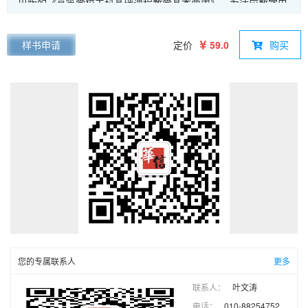
出版的《高等学校工科基础课程教学基本要求》，为适应数字电
子技术的不断发展和应用水平的不断提高修订而成。全书共9
章，内容包括数字逻辑基础、逻辑门电路、组合逻辑电路、锁存
样书申请
定价
59.0
购买
器和触发器、时序逻辑电路、半导体存储器、脉冲波形的产生与
整形、数模转换和模数转换、数字系统分析与设计等。附录给出
了GAL、CPLD和FPGA简介，电气简图用图形符号二进制逻辑
元件简介，常用逻辑符号对照表等实用内容。本书提供多媒体课
件，可登录华信教育资源网注册后免费下载。本书配套教材为
《数字逻辑与数字系统学习指导及习题解答》（ISBN 978-7-
121-46853-7）。
您的专属联系人
更多
联系人：
叶文涛
电话：
010-88254752