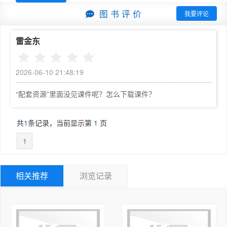
红。新版教材中一定还会存在不少错误和疏漏，殷切希望读
2.6.2  Bi-CMOS门电路主要性能参数  47  

图 书 评 价
我要评论
者给予批评指正。

2.7  数字电路使用中应注意的问题  47  

作者

2.7.1  CMOS门电路使用中应注意的问题  47  

雷金东
于东北大学
2.7.2  TTL门电路使用中应注意的问题  49  

2.7.3  数字电路接口  49  

2026-06-10 21:48:19
习题2  50  

第3章  组合逻辑电路  55  

“配套资源”里面没见课件呢？怎么下载课件？
3.1  组合逻辑电路的特点  55  

3.2  小规模集成电路构成的组合逻辑电路的分析与设计 
共
1
条记录，当前显示第
1
页
 55  

3.2.1  分析方法  55  

1
3.2.2  设计方法  57  

3.3  编码器  59  

3.3.1  二进制编码器  59  

相关推荐
浏览记录
3.3.2  优先编码器  59  

3.4  译码器  62  

3.4.1  二进制译码器  62  

3.4.2  二-十进制译码器  64  
