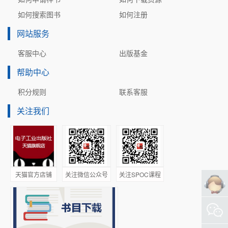
5.1  时序逻辑电路的特点和表示方法  126  

如何搜索图书
如何注册
5.1.1  时序逻辑电路的特点  126  

网站服务
5.1.2  时序逻辑电路的表示方法  126  

5.2  时序逻辑电路的分析方法  128  

客服中心
出版基金
5.3  寄存器  131  

帮助中心
5.3.1  数码寄存器  132  

5.3.2  移位寄存器  133  

积分规则
联系客服
5.4  计数器  135  

关注我们
5.4.1  计数器分类  135  

5.4.2  二进制计数器  137  

5.4.3  十进制计数器  140  

5.4.4  可逆计数器  142  

5.4.5  中规模集成计数器构成的任意进制计数器  143 
天猫官方店铺
关注微信公众号
关注SPOC课程
5.4.6  移位寄存器型计数器  145  

5.5  顺序脉冲发生器  146  

5.6  时序逻辑电路的设计方法  149  

5.7  用Verilog HDL实现时序逻辑电路的设计  156  
