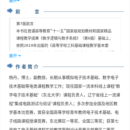
展开
1.2.3  ASCII码  5  

前 言
1.3  逻辑代数基础  6  

1.3.1  逻辑变量和逻辑函数  6  

第7版前言

1.3.2  基本逻辑运算和基本逻辑门  7  

本书在普通高等教育“十一五”国家级规划教材和国家精品
1.3.3  逻辑代数的基本公式和常用公式  10  

课程教学成果《数字逻辑与数字系统》（第6版）基础上，
1.3.4  逻辑函数的表示方法  11  

依照2019年出版的《高等学校工科基础课程教学基本要
1.3.5  逻辑函数的化简  12  

求》，为适应数字电子技术的不断发展和应用水平的不断提
习题1  20  

展开
高修订而成。本次修订将传统的基本知识、基本原理与现代
第2章  逻辑门电路  22  

作者简介
分析和设计手段有机地融合，突出工程背景与应用，调整了
2.1  概述  22  

重心，整合并压缩了个别章节，力求实现知识传授与能力提
2.2  CMOS门电路  23  

杨丹，博士，副教授，长期从事模拟电子技术基础、数字电子
升的双重效果。

2.2.1  MOS管的开关模型  23  

技术基础等电类课程教学工作；现任国家一流本科线上课程"数
全书共9章，内容包括数字逻辑基础、逻辑门电路、组合逻
2.2.2  CMOS反相器的电路结构和工作原理  23  

字电子技术基础”（东北大学）课程负责人，辽宁省线上一流课
辑电路、锁存器和触发器、时序逻辑电路、半导体存储器、
2.2.3  CMOS反相器的传输特性曲线和抗干扰能力  24 
程"集成电路测试与验证”课程负责人；多次参加全国及地区教
脉冲波形的产生与整形、数模转换和模数转换、数字系统分
析与设计等。附录给出了GAL、CPLD和FPGA简介，电气简
学基本功竞赛，曾获全国高等学校青年教师电子技术基础、电
2.2.4  CMOS反相器的输入特性曲线和输出特性曲线  2
图用图形符号二进制逻辑元件简介，常用逻辑符号对照表等
6  

子线路课程授课竞赛，东北赛区一等奖、全国三等奖；获第七
实用内容。

2.2.5  CMOS反相器的动态特性  28  

届电工电子基础课程实验教学案例设计竞赛北部赛区二等奖。