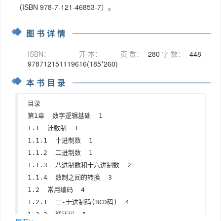
（ISBN 978-7-121-46853-7）。
图书详情
ISBN：
开 本：
页 数：
280
字 数：
448
9787121511196
16(185*260)
本书目录
目录    

第1章  数字逻辑基础  1  

1.1  计数制  1  

1.1.1  十进制数  1  

1.1.2  二进制数  1  

1.1.3  八进制数和十六进制数  2  

1.1.4  数制之间的转换  3  

1.2  常用编码  4  

1.2.1  二-十进制码(BCD码)  4  

1.2.2  循环码  5  
