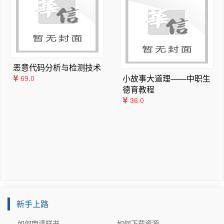
3.11.1  可编程逻辑器件（PLD）  90  

3.11.2  硬件描述语言Verilog HDL基础  92  

3.11.3  用Verilog HDL实现组合逻辑电路的设计  10
0  

习题3  105  

恶意代码分析与检测技术
第4章  锁存器和触发器  110  

小故事大道理——中职生
69.0
4.1  锁存器  110  

德育教程
4.1.1  闩锁电路及基本SR锁存器  110  

36.0
4.1.2  门控SR锁存器  112  

4.1.3  D锁存器  113  

4.2  触发器  11  4  

4.2.1  主从D触发器  11  4  

4.2.2  边沿触发JK触发器  117  

4.2.3  维持阻塞D触发器  119  

4.3  其他功能的触发器  120  

4.4  触发器逻辑功能的转换  121  

新手上路
习题4  122  

如何申请样书
如何下载资源
第5章  时序逻辑电路  126  
