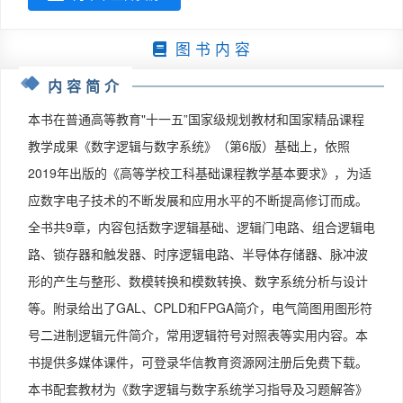
图 书 内 容
内容简介
本书在普通高等教育"十一五”国家级规划教材和国家精品课程
教学成果《数字逻辑与数字系统》（第6版）基础上，依照
2019年出版的《高等学校工科基础课程教学基本要求》，为适
应数字电子技术的不断发展和应用水平的不断提高修订而成。
全书共9章，内容包括数字逻辑基础、逻辑门电路、组合逻辑电
路、锁存器和触发器、时序逻辑电路、半导体存储器、脉冲波
形的产生与整形、数模转换和模数转换、数字系统分析与设计
等。附录给出了GAL、CPLD和FPGA简介，电气简图用图形符
号二进制逻辑元件简介，常用逻辑符号对照表等实用内容。本
书提供多媒体课件，可登录华信教育资源网注册后免费下载。
本书配套教材为《数字逻辑与数字系统学习指导及习题解答》