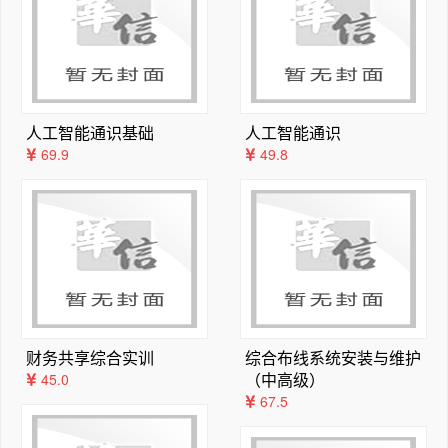
3.4.3  半导体数码管和七段字形译码器  65  

3.5  数据分配器与数据选择器  68  

3.5.1  数据分配器  68  

3.5.2  数据选择器  69  

3.6  数值比较电路  73  

人工智能通识基础
人工智能通识
3.7  算术运算电路  75  

69.9
49.8
3.7.1  二进制加法电路  75  

3.7.2  二进制减法电路  78  

3.7.3  算术逻辑单元  80  

3.8  奇偶校验电路  83  

3.8.1  奇偶校验的基本原理  83  

3.8.2  中规模集成奇偶发生器/校验器  84  

3.9  中规模集成电路构成的组合逻辑电路的设计  85  

3.10  组合逻辑电路中的竞争-冒险  88  

财务共享综合实训
综合布线系统安装与维护
3.10.1  竞争-冒险的产生  88  

（中高级）
45.0
3.10.2  竞争-冒险的判断  89  

67.5
3.10.3  竞争-冒险的消除  89  

3.11  用硬件描述语言设计组合逻辑电路  89  
